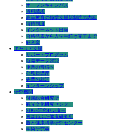
オープンキャンパス
資料請求
高等教育の修学支援新制度の内容
特待制度
インターネット出願
合格発表から入学手続き完了まで
納入金
キャリア支援
サポートプログラム
就職データ2022
企業の皆様へ
公務員講座
先輩の就活
インターンシップ
研究機関
付属総合研究所
観光文化研究センター
SDGs研究センター
青森ねぶた健康研究所
脳と健康科学研究センター
学術研究会