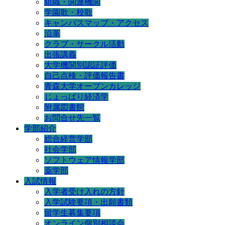
組織・関連機関
学園歌・校歌
キャンパスマップ・アクセス
沿革
クラブ・サークル活動
出張講義
大学機関別認証評価
自己点検・評価報告書
青森大学オープンカレッジ
じょっぱり経済学
附属図書館
お問合せ先一覧
学部紹介
総合経営学部
社会学部
ソフトウェア情報学部
薬学部
入試情報
入学者受け入れの方針
入学試験要項・出願書類
留学生募集要項
オンライン個別相談会