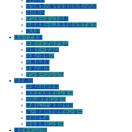
資料請求
高等教育の修学支援新制度の内容
特待制度
インターネット出願
合格発表から入学手続き完了まで
納入金
キャリア支援
サポートプログラム
就職データ2022
企業の皆様へ
公務員講座
先輩の就活
インターンシップ
研究機関
付属総合研究所
観光文化研究センター
SDGs研究センター
青森ねぶた健康研究所
脳と健康科学研究センター
学術研究会
社会連携センター
東京キャンパス