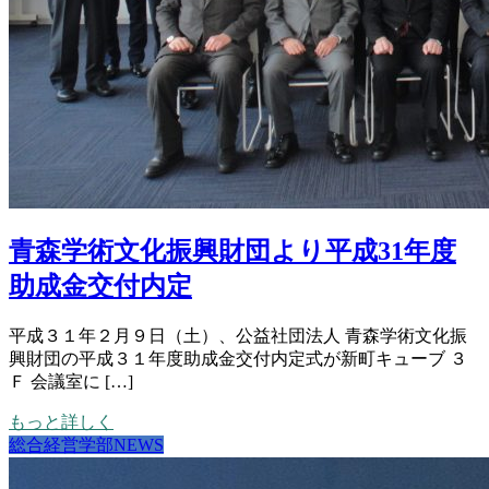
青森学術文化振興財団より平成31年度
助成金交付内定
平成３１年２月９日（土）、公益社団法人 青森学術文化振
興財団の平成３１年度助成金交付内定式が新町キューブ ３
Ｆ 会議室に […]
もっと詳しく
総合経営学部NEWS