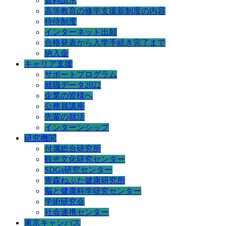
資料請求
高等教育の修学支援新制度の内容
特待制度
インターネット出願
合格発表から入学手続き完了まで
納入金
キャリア支援
サポートプログラム
就職データ2022
企業の皆様へ
公務員講座
先輩の就活
インターンシップ
研究機関
付属総合研究所
観光文化研究センター
SDGs研究センター
青森ねぶた健康研究所
脳と健康科学研究センター
学術研究会
社会連携センター
東京キャンパス