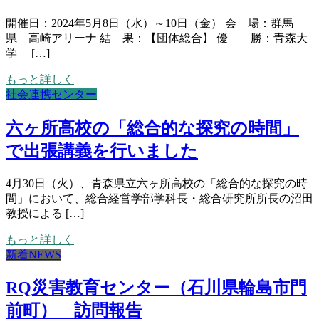
開催日：2024年5月8日（水）～10日（金） 会 場：群馬
県 高崎アリーナ 結 果：【団体総合】 優 勝：青森大
学 […]
もっと詳しく
社会連携センター
六ヶ所高校の「総合的な探究の時間」
で出張講義を行いました
4月30日（火）、青森県立六ヶ所高校の「総合的な探究の時
間」において、総合経営学部学科長・総合研究所所長の沼田
教授による […]
もっと詳しく
新着NEWS
RQ災害教育センター（石川県輪島市門
前町） 訪問報告