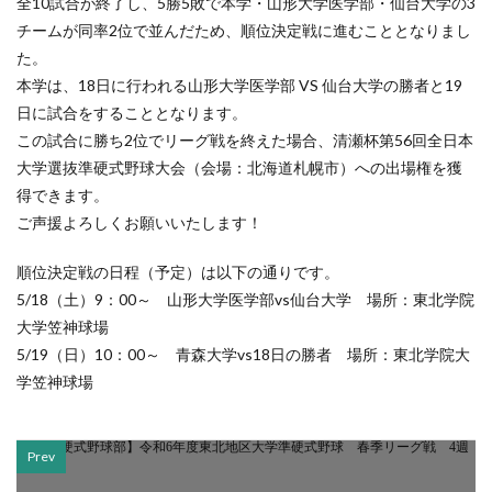
全10試合が終了し、5勝5敗で本学・山形大学医学部・仙台大学の3
チームが同率2位で並んだため、順位決定戦に進むこととなりまし
た。
本学は、18日に行われる山形大学医学部 VS 仙台大学の勝者と19
日に試合をすることとなります。
この試合に勝ち2位でリーグ戦を終えた場合、清瀬杯第56回全日本
大学選抜準硬式野球大会（会場：北海道札幌市）への出場権を獲
得できます。
ご声援よろしくお願いいたします！
順位決定戦の日程（予定）は以下の通りです。
5/18（土）9：00～ 山形大学医学部vs仙台大学 場所：東北学院
大学笠神球場
5/19（日）10：00～ 青森大学vs18日の勝者 場所：東北学院大
学笠神球場
Prev