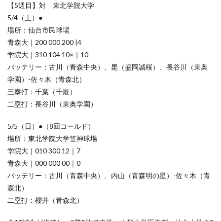
【5週目】対 東北学院大学
5/4（土）●
場所：仙台市民球場
青森大｜200 000 200 |4
学院大｜310 104 10×｜10
バッテリー：古川（青森中央）、昆（盛岡誠桜）、長谷川（東奥
学園）-佐々木（青森北）
三塁打：千葉（千厩）
二塁打：長谷川（東奥学園）
5/5（日）●（8回コールド）
場所：東北学院大学笠神球場
学院大｜010 300 12｜7
青森大｜000 000 00｜0
バッテリー：古川（青森中央）、内山（青森明の星）-佐々木（青
森北）
二塁打：櫻井（青森北）