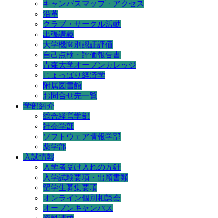
キャンパスマップ・アクセス
沿革
クラブ・サークル活動
出張講義
大学機関別認証評価
自己点検・評価報告書
青森大学オープンカレッジ
じょっぱり経済学
附属図書館
お問合せ先一覧
学部紹介
総合経営学部
社会学部
ソフトウェア情報学部
薬学部
入試情報
入学者受け入れの方針
入学試験要項・出願書類
留学生募集要項
オンライン個別相談会
オープンキャンパス