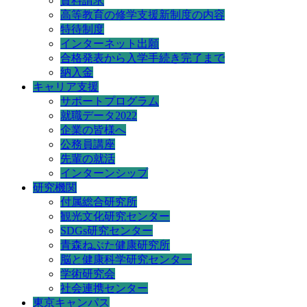
資料請求
高等教育の修学支援新制度の内容
特待制度
インターネット出願
合格発表から入学手続き完了まで
納入金
キャリア支援
サポートプログラム
就職データ2022
企業の皆様へ
公務員講座
先輩の就活
インターンシップ
研究機関
付属総合研究所
観光文化研究センター
SDGs研究センター
青森ねぶた健康研究所
脳と健康科学研究センター
学術研究会
社会連携センター
東京キャンパス