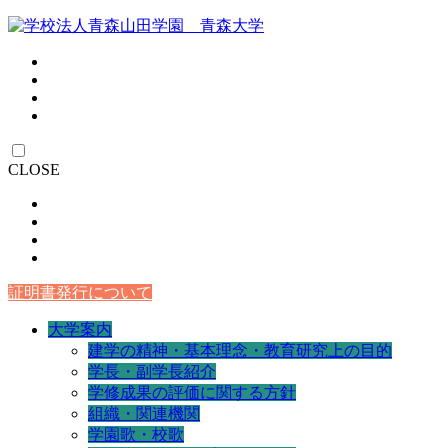
CLOSE
証明書発行について
大学案内
建学の精神・基本理念・教育研究上の目的
学長・副学長紹介
学修成果の評価に関する方針
組織・関連機関
学園歌・校歌