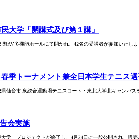
市民大学「開講式及び第１講」
５階AV多機能ホールにて開かれ、42名の受講者が参加いたしま [
ス春季トーナメント兼全日本学生テニス選
城県仙台市 泉総合運動場テニスコート・東北大学北キャンパステ 
報告会実施
大学」プロジェクトが終了し、4月24日に一般公開され、販売がス