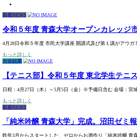
新着NEWS
令和５年度 青森大学オープンカレッジ
4月28日令和５年度 市民大学講座 開講式及び第１講がアウガ
もっと詳しく
大会結果
【テニス部】令和５年度 東北学生テニ
日程：4月27日（木）～5月5日（金）※予備日含む 会場：宮
もっと詳しく
新着NEWS
「純米吟醸 青森大学」完成。沼田ゼミ
昨年3月からスタートした、ゼロからお酒作り「純米吟醸 青森