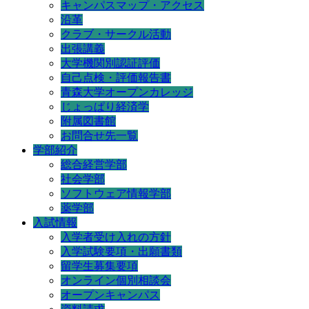
キャンパスマップ・アクセス
沿革
クラブ・サークル活動
出張講義
大学機関別認証評価
自己点検・評価報告書
青森大学オープンカレッジ
じょっぱり経済学
附属図書館
お問合せ先一覧
学部紹介
総合経営学部
社会学部
ソフトウェア情報学部
薬学部
入試情報
入学者受け入れの方針
入学試験要項・出願書類
留学生募集要項
オンライン個別相談会
オープンキャンパス