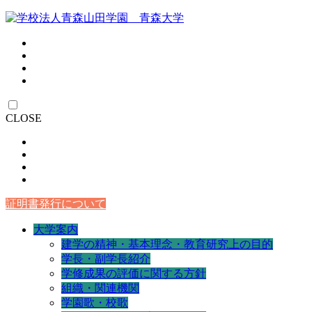
CLOSE
証明書発行について
大学案内
建学の精神・基本理念・教育研究上の目的
学長・副学長紹介
学修成果の評価に関する方針
組織・関連機関
学園歌・校歌