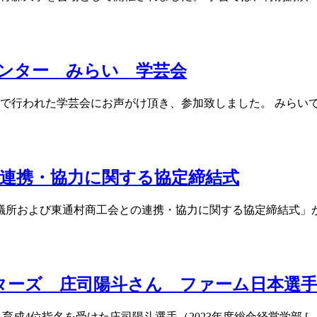
センター みらい 学芸会
で行われた学芸会にお声がけ頂き、参加致しました。 みらいで生
連携・協力に関する協定締結式
議所および東通村商工会との連携・協力に関する協定締結式」が執
スターズ 庄司陽斗さん ファーム日本選手
育成4位指名を受けた庄司陽斗選手（2023年度総合経営学部 […