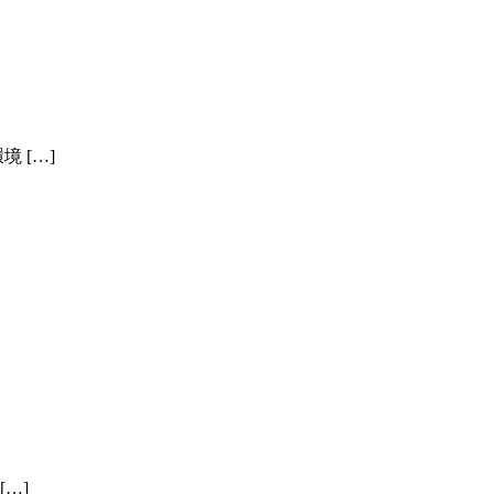
 […]
…]