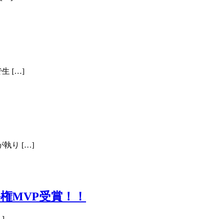
 […]
り […]
権MVP受賞！！
]