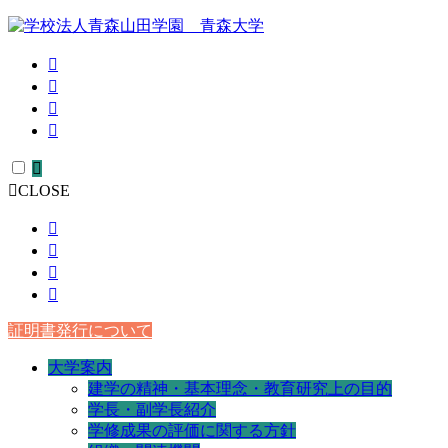
CLOSE
証明書発行について
大学案内
建学の精神・基本理念・教育研究上の目的
学長・副学長紹介
学修成果の評価に関する方針