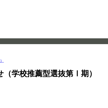
）
せ（学校推薦型選抜第Ⅰ期）