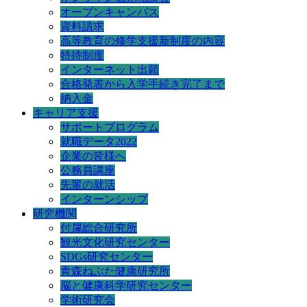
オープンキャンパス
資料請求
高等教育の修学支援新制度の内容
特待制度
インターネット出願
合格発表から入学手続き完了まで
納入金
キャリア支援
サポートプログラム
就職データ2022
企業の皆様へ
公務員講座
先輩の就活
インターンシップ
研究機関
付属総合研究所
観光文化研究センター
SDGs研究センター
青森ねぶた健康研究所
脳と健康科学研究センター
学術研究会