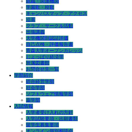
組織・関連機関
学園歌・校歌
キャンパスマップ・アクセス
沿革
クラブ・サークル活動
出張講義
大学機関別認証評価
自己点検・評価報告書
青森大学オープンカレッジ
じょっぱり経済学
附属図書館
お問合せ先一覧
学部紹介
総合経営学部
社会学部
ソフトウェア情報学部
薬学部
入試情報
入学者受け入れの方針
入学試験要項・出願書類
留学生募集要項
オンライン個別相談会