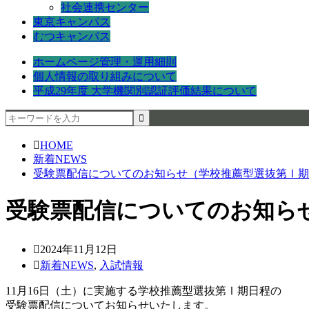
社会連携センター
東京キャンパス
むつキャンパス
ホームページ管理・運用細則
個人情報の取り組みについて
平成29年度 大学機関別認証評価結果について
HOME
新着NEWS
受験票配信についてのお知らせ（学校推薦型選抜第Ⅰ期
受験票配信についてのお知ら
2024年11月12日
新着NEWS
,
入試情報
11月16日（土）に実施する学校推薦型選抜第Ⅰ期日程の
受験票配信についてお知らせいたします。