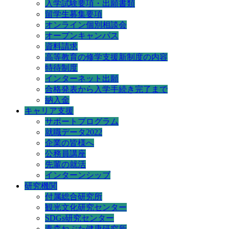
入学試験要項・出願書類
留学生募集要項
オンライン個別相談会
オープンキャンパス
資料請求
高等教育の修学支援新制度の内容
特待制度
インターネット出願
合格発表から入学手続き完了まで
納入金
キャリア支援
サポートプログラム
就職データ2022
企業の皆様へ
公務員講座
先輩の就活
インターンシップ
研究機関
付属総合研究所
観光文化研究センター
SDGs研究センター
青森ねぶた健康研究所