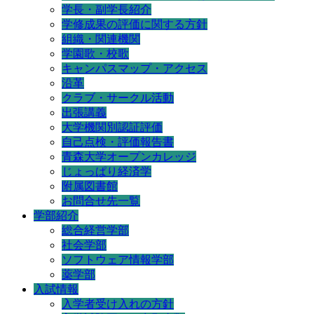
学長・副学長紹介
学修成果の評価に関する方針
組織・関連機関
学園歌・校歌
キャンパスマップ・アクセス
沿革
クラブ・サークル活動
出張講義
大学機関別認証評価
自己点検・評価報告書
青森大学オープンカレッジ
じょっぱり経済学
附属図書館
お問合せ先一覧
学部紹介
総合経営学部
社会学部
ソフトウェア情報学部
薬学部
入試情報
入学者受け入れの方針