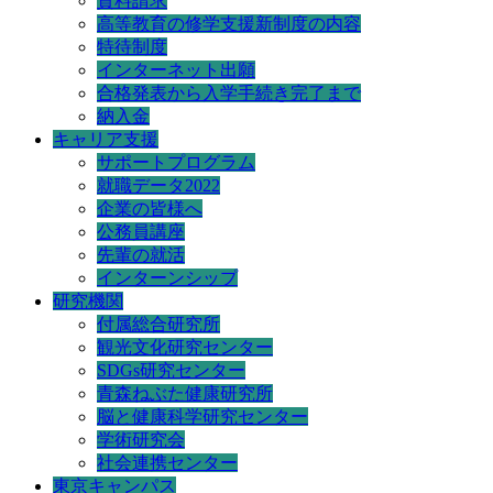
資料請求
高等教育の修学支援新制度の内容
特待制度
インターネット出願
合格発表から入学手続き完了まで
納入金
キャリア支援
サポートプログラム
就職データ2022
企業の皆様へ
公務員講座
先輩の就活
インターンシップ
研究機関
付属総合研究所
観光文化研究センター
SDGs研究センター
青森ねぶた健康研究所
脳と健康科学研究センター
学術研究会
社会連携センター
東京キャンパス