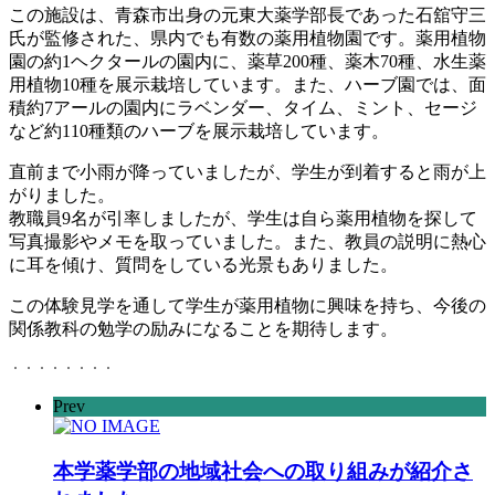
この施設は、青森市出身の元東大薬学部長であった石舘守三
氏が監修された、県内でも有数の薬用植物園です。薬用植物
園の約1ヘクタールの園内に、薬草200種、薬木70種、水生薬
用植物10種を展示栽培しています。また、ハーブ園では、面
積約7アールの園内にラベンダー、タイム、ミント、セージ
など約110種類のハーブを展示栽培しています。
直前まで小雨が降っていましたが、学生が到着すると雨が上
がりました。
教職員9名が引率しましたが、学生は自ら薬用植物を探して
写真撮影やメモを取っていました。また、教員の説明に熱心
に耳を傾け、質問をしている光景もありました。
この体験見学を通して学生が薬用植物に興味を持ち、今後の
関係教科の勉学の励みになることを期待します。
Prev
本学薬学部の地域社会への取り組みが紹介さ