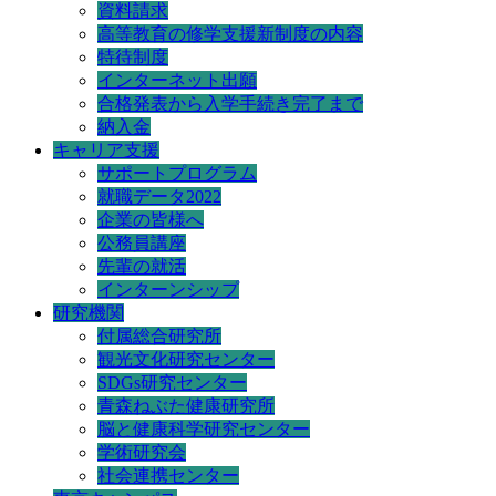
資料請求
高等教育の修学支援新制度の内容
特待制度
インターネット出願
合格発表から入学手続き完了まで
納入金
キャリア支援
サポートプログラム
就職データ2022
企業の皆様へ
公務員講座
先輩の就活
インターンシップ
研究機関
付属総合研究所
観光文化研究センター
SDGs研究センター
青森ねぶた健康研究所
脳と健康科学研究センター
学術研究会
社会連携センター