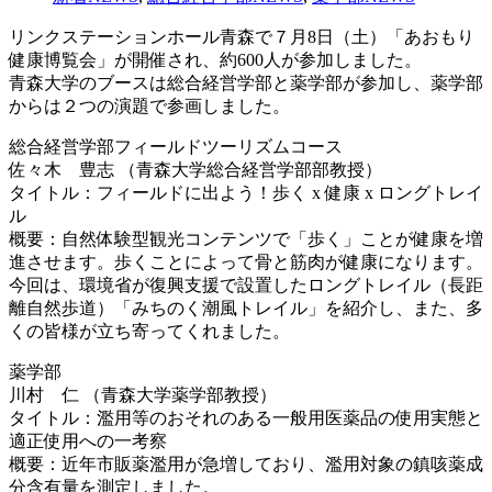
リンクステーションホール青森で７月8日（土）「あおもり
健康博覧会」が開催され、約600人が参加しました。
青森大学のブースは総合経営学部と薬学部が参加し、薬学部
からは２つの演題で参画しました。
総合経営学部フィールドツーリズムコース
佐々木 豊志 （青森大学総合経営学部部教授）
タイトル：フィールドに出よう！歩く x 健康 x ロングトレイ
ル
概要：自然体験型観光コンテンツで「歩く」ことが健康を増
進させます。歩くことによって骨と筋肉が健康になります。
今回は、環境省が復興支援で設置したロングトレイル（長距
離自然歩道）「みちのく潮風トレイル」を紹介し、また、多
くの皆様が立ち寄ってくれました。
薬学部
川村 仁 （青森大学薬学部教授）
タイトル：濫用等のおそれのある一般用医薬品の使用実態と
適正使用への一考察
概要：近年市販薬濫用が急増しており、濫用対象の鎮咳薬成
分含有量を測定しました。