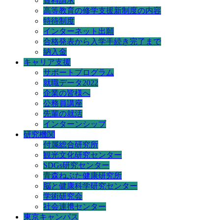
資料請求
高等教育の修学支援新制度の内容
特待制度
インターネット出願
合格発表から入学手続き完了まで
納入金
キャリア支援
サポートプログラム
就職データ2022
企業の皆様へ
公務員講座
先輩の就活
インターンシップ
研究機関
付属総合研究所
観光文化研究センター
SDGs研究センター
青森ねぶた健康研究所
脳と健康科学研究センター
学術研究会
社会連携センター
東京キャンパス