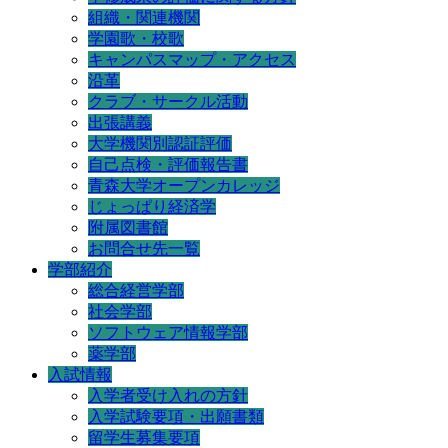
組織・関連機関
学園歌・校歌
キャンパスマップ・アクセス
沿革
クラブ・サークル活動
出張講義
大学機関別認証評価
自己点検・評価報告書
青森大学オープンカレッジ
じょっぱり経済学
附属図書館
お問合せ先一覧
学部紹介
総合経営学部
社会学部
ソフトウェア情報学部
薬学部
入試情報
入学者受け入れの方針
入学試験要項・出願書類
留学生募集要項