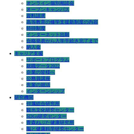
オンライン個別相談会
オープンキャンパス
資料請求
高等教育の修学支援新制度の内容
特待制度
インターネット出願
合格発表から入学手続き完了まで
納入金
キャリア支援
サポートプログラム
就職データ2022
企業の皆様へ
公務員講座
先輩の就活
インターンシップ
研究機関
付属総合研究所
観光文化研究センター
SDGs研究センター
青森ねぶた健康研究所
脳と健康科学研究センター