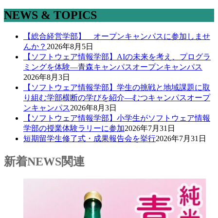
NEWS & TOPICS
【総合経営学部】 オープンキャンパスに参加しませ
んか？
2026年8月5日
【ソフトウェア情報学部】AIの未来を考え、プログラ
ミングを体験―青森キャンパスオープンキャンパス
2026年8月3日
【ソフトウェア情報学部】学生の挑戦と地域課題に取
り組む学部横断の学びを紹介―むつキャンパスオープ
ンキャンパス
2026年8月3日
【ソフトウェア情報学部】小学生がソフトウェア情報
学部の授業体験ラリーに参加
2026年7月31日
短期留学生修了式・成果報告会を挙行
2026年7月31日
新着NEWS
関連