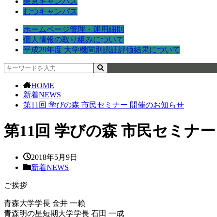
東京キャンパス
むつキャンパス
ホームページ管理・運用細則
個人情報の取り組みについて
平成29年度 大学機関別認証評価結果について
HOME
新着NEWS
第11回 学びの森 市民セミナー 開催のお知らせ
第11回 学びの森 市民セミナ
2018年5月9日
新着NEWS
ご挨拶
青森大学学長 金井 一賴
青森明の星短期大学学長 石田 一成