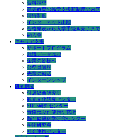
資料請求
高等教育の修学支援新制度の内容
特待制度
インターネット出願
合格発表から入学手続き完了まで
納入金
キャリア支援
サポートプログラム
就職データ2022
企業の皆様へ
公務員講座
先輩の就活
インターンシップ
研究機関
付属総合研究所
観光文化研究センター
SDGs研究センター
青森ねぶた健康研究所
脳と健康科学研究センター
学術研究会
社会連携センター