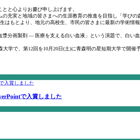
ことと心よりお慶び申し上げます。
ムの充実と地域の皆さまへの生涯教育の推進を目指し「学びの森
学生はもとより、地元の高校生、市民の皆さまに最新の学術情
漿分画製剤 ― 医療を支える白い血液」という演題で、白い
森大学で、第12回を10月20日(土)に青森明の星短期大学で開
rPointで入賞しました