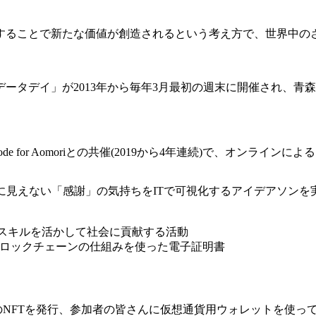
することで新たな価値が創造されるという考え方で、世界中の
ータデイ」が2013年から毎年3月最初の週末に開催され、青
 for Aomoriとの共催(2019から4年連続)で、オンラインに
目に見えない「感謝」の気持ちをITで可視化するアイデアソンを
家が自らのスキルを活かして社会に貢献する活動
るブロックチェーンの仕組みを使った電子証明書
ら感謝状のNFTを発行、参加者の皆さんに仮想通貨用ウォレットを使