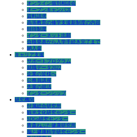
オンライン個別相談会
オープンキャンパス
資料請求
高等教育の修学支援新制度の内容
特待制度
インターネット出願
合格発表から入学手続き完了まで
納入金
キャリア支援
サポートプログラム
就職データ2022
企業の皆様へ
公務員講座
先輩の就活
インターンシップ
研究機関
付属総合研究所
観光文化研究センター
SDGs研究センター
青森ねぶた健康研究所
脳と健康科学研究センター