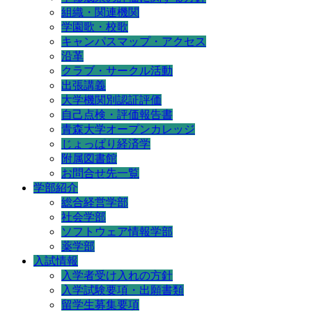
組織・関連機関
学園歌・校歌
キャンパスマップ・アクセス
沿革
クラブ・サークル活動
出張講義
大学機関別認証評価
自己点検・評価報告書
青森大学オープンカレッジ
じょっぱり経済学
附属図書館
お問合せ先一覧
学部紹介
総合経営学部
社会学部
ソフトウェア情報学部
薬学部
入試情報
入学者受け入れの方針
入学試験要項・出願書類
留学生募集要項