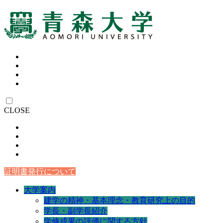
CLOSE
証明書発行について
大学案内
建学の精神・基本理念・教育研究上の目的
学長・副学長紹介
学修成果の評価に関する方針