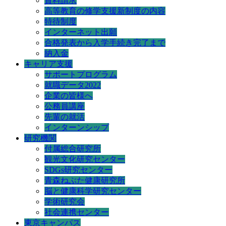
資料請求
高等教育の修学支援新制度の内容
特待制度
インターネット出願
合格発表から入学手続き完了まで
納入金
キャリア支援
サポートプログラム
就職データ2022
企業の皆様へ
公務員講座
先輩の就活
インターンシップ
研究機関
付属総合研究所
観光文化研究センター
SDGs研究センター
青森ねぶた健康研究所
脳と健康科学研究センター
学術研究会
社会連携センター
東京キャンパス