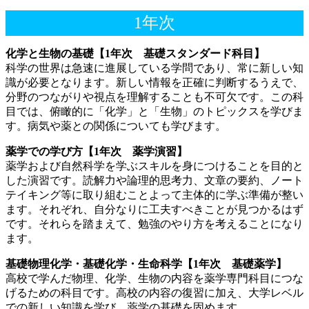
1年次
化学と生物の基礎【1年次 基礎スタンダード科目】
科学の世界は急速に進展している学問であり、常に新しい知
識が必要となります。新しい情報を正確に判断するうえで、
分野のつながりや視点を理解することも不可欠です。この科
目では、俯瞰的に「化学」と「生物」のトピックスを学びま
す。病気や薬との関係についても学びます。
薬学での学び方【1年次 薬学演習】
薬学および自然科学を学ぶスキルを身につけることを目的と
した演習です。読解力や論理的思考力、文章の要約、ノート
テイキング等に取り組むことよって主体的に学ぶ準備が整い
ます。それぞれ、自分なりに工夫すべきことが見つかるはず
です。それらを踏まえて、勉強のやり方を考えることになり
ます。
基礎物理化学・基礎化学・生命科学【1年次 基礎薬学】
高校で学んだ物理、化学、生物の内容を薬学専門科目につな
げるための科目です。高校の内容の復習に加え、大学レベル
での新しい知識を学び、薬学の基礎を固めます。