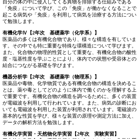
自分の体の中に侵入してくる異物を排除する仕組みである
「免疫」について学び、この「免疫」が働かなくなることで
起こる病気や「免疫」を利用して病気を治療する方法につい
て勉強します。
有機化学Ⅳ【2年次 基礎薬学（化学系）】
医薬品の多くは有機化合物であり、様々な構造を有していま
す。その中でも特に重要な特殊な環構造について学びます。
また、化合物の物理的性質として重要な、有機化合物の酸性
度・塩基性度を学ぶことにより、体内での状態や受容体との
結合につながる基礎を学びます。
機器分析学【2年次 基礎薬学（物理系）】
医薬品や毒物、化学物質である有機化合物の構造を決めるこ
とは、薬や毒としてどのように体内で働くのかを理解する上
で重要です。有機化合物の構造を調べるために、多くの装置
が電磁波を利用して行われています。また、病気の診断にお
いても電磁波を利用した装置が利用されています。電磁波の
基本的な性質を学び、様々な装置の原理や測定方法に加え、
データの解析方法を勉強します。
有機化学実習・天然物化学実習【2年次 実験実習】