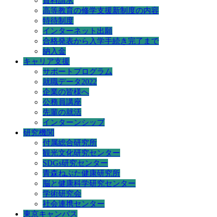
資料請求
高等教育の修学支援新制度の内容
特待制度
インターネット出願
合格発表から入学手続き完了まで
納入金
キャリア支援
サポートプログラム
就職データ2022
企業の皆様へ
公務員講座
先輩の就活
インターンシップ
研究機関
付属総合研究所
観光文化研究センター
SDGs研究センター
青森ねぶた健康研究所
脳と健康科学研究センター
学術研究会
社会連携センター
東京キャンパス