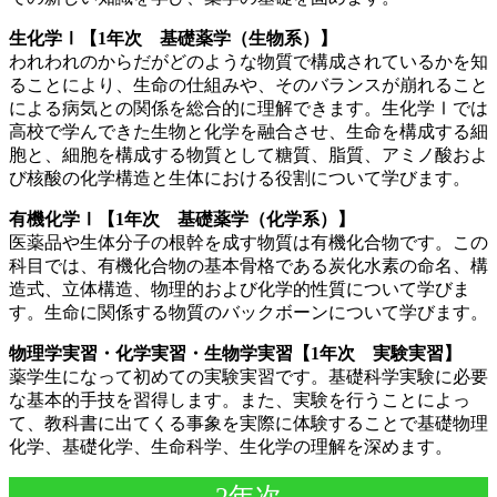
生化学Ⅰ【1年次 基礎薬学（生物系）】
われわれのからだがどのような物質で構成されているかを知
ることにより、生命の仕組みや、そのバランスが崩れること
による病気との関係を総合的に理解できます。生化学Ⅰでは
高校で学んできた生物と化学を融合させ、生命を構成する細
胞と、細胞を構成する物質として糖質、脂質、アミノ酸およ
び核酸の化学構造と生体における役割について学びます。
有機化学Ⅰ【1年次 基礎薬学（化学系）】
医薬品や生体分子の根幹を成す物質は有機化合物です。この
科目では、有機化合物の基本骨格である炭化水素の命名、構
造式、立体構造、物理的および化学的性質について学びま
す。生命に関係する物質のバックボーンについて学びます。
物理学実習・化学実習・生物学実習【1年次 実験実習】
薬学生になって初めての実験実習です。基礎科学実験に必要
な基本的手技を習得します。また、実験を行うことによっ
て、教科書に出てくる事象を実際に体験することで基礎物理
化学、基礎化学、生命科学、生化学の理解を深めます。