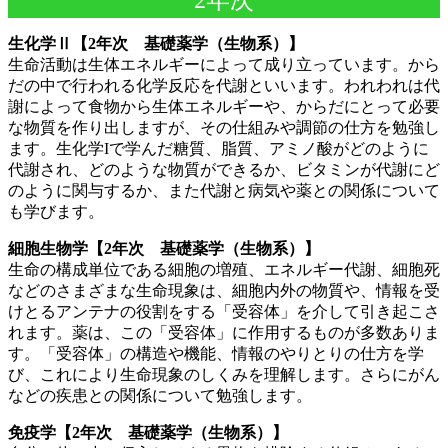
2年次
生化学Ⅱ【2年次 基礎薬学（生物系）】
生命活動は生体エネルギーによって成り立っています。から
だの中で行われる化学反応を代謝といいます。われわれは代
謝によって食物から生体エネルギーや、からだにとって必要
な物質を作り出しますが、その仕組みや調節の仕方を勉強し
ます。生化学Iで学んだ糖質、脂質、アミノ酸がどのように
代謝され、どのような物質ができるか、ビタミンが代謝にど
のように関与するか、また代謝と病気や薬との関係について
も学びます。
細胞生物学【2年次 基礎薬学（生物系）】
生命の構成単位である細胞の増殖、エネルギー代謝、細胞死
などのさまざまな生命現象は、細胞内外の物質や、情報を受
けとるアンテナの役割をする「受容体」を介して引き起こさ
れます。薬は、この「受容体」に作用するものが多数ありま
す。「受容体」の構造や機能、情報のやりとりの仕方を学
び、これにより生命現象のしくみを理解します。さらにがん
などの疾患との関係について勉強します。
免疫学【2年次 基礎薬学（生物系）】