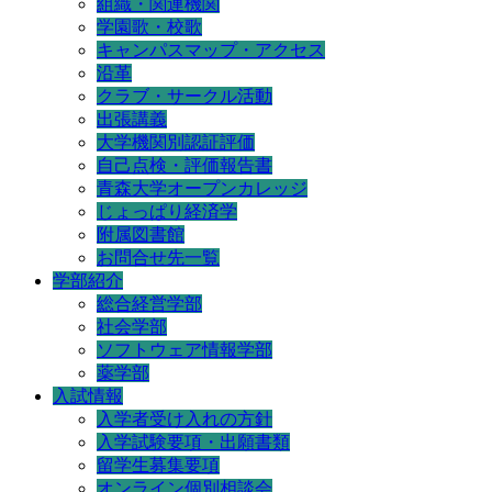
組織・関連機関
学園歌・校歌
キャンパスマップ・アクセス
沿革
クラブ・サークル活動
出張講義
大学機関別認証評価
自己点検・評価報告書
青森大学オープンカレッジ
じょっぱり経済学
附属図書館
お問合せ先一覧
学部紹介
総合経営学部
社会学部
ソフトウェア情報学部
薬学部
入試情報
入学者受け入れの方針
入学試験要項・出願書類
留学生募集要項
オンライン個別相談会