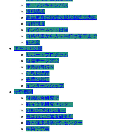
オープンキャンパス
資料請求
高等教育の修学支援新制度の内容
特待制度
インターネット出願
合格発表から入学手続き完了まで
納入金
キャリア支援
サポートプログラム
就職データ2022
企業の皆様へ
公務員講座
先輩の就活
インターンシップ
研究機関
付属総合研究所
観光文化研究センター
SDGs研究センター
青森ねぶた健康研究所
脳と健康科学研究センター
学術研究会