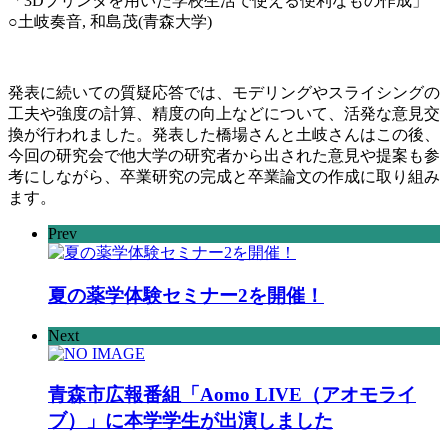
「3Dプリンタを用いた学校生活で使える便利なもの作成」
○土岐奏音, 和島茂(青森大学)
発表に続いての質疑応答では、モデリングやスライシングの
工夫や強度の計算、精度の向上などについて、活発な意見交
換が行われました。発表した橋場さんと土岐さんはこの後、
今回の研究会で他大学の研究者から出された意見や提案も参
考にしながら、卒業研究の完成と卒業論文の作成に取り組み
ます。
Prev
夏の薬学体験セミナー2を開催！
Next
青森市広報番組「Aomo LIVE（アオモライ
ブ）」に本学学生が出演しました