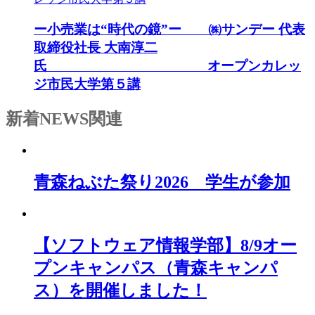
ー小売業は“時代の鏡”ー ㈱サンデー 代表
取締役社長 大南淳二
氏 オープンカレッ
ジ市民大学第５講
新着NEWS
関連
青森ねぶた祭り2026 学生が参加
【ソフトウェア情報学部】8/9オー
プンキャンパス（青森キャンパ
ス）を開催しました！