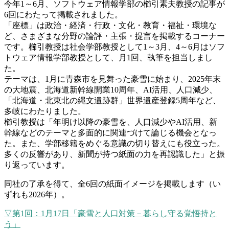
今年1～6月、ソフトウェア情報学部の櫛引素夫教授の記事が
6回にわたって掲載されました。
「座標」は政治・経済・行政・文化・教育・福祉・環境な
ど、さまざまな分野の論評・主張・提言を掲載するコーナー
です。櫛引教授は社会学部教授として1～3月、4～6月はソフ
トウェア情報学部教授として、月1回、執筆を担当しまし
た。
テーマは、1月に青森市を見舞った豪雪に始まり、2025年末
の大地震、北海道新幹線開業10周年、AI活用、人口減少、
「北海道・北東北の縄文遺跡群」世界遺産登録5周年など、
多岐にわたりました。
櫛引教授は「年明け以降の豪雪を、人口減少やAI活用、新
幹線などのテーマと多面的に関連づけて論じる機会となっ
た。また、学部移籍をめぐる意識の切り替えにも役立った。
多くの反響があり、新聞が持つ紙面の力を再認識した」と振
り返っています。
同社の了承を得て、全6回の紙面イメージを掲載します（い
ずれも2026年）。
▽第1回：1月17日「豪雪と人口対策－暮らし守る覚悟持と
う」