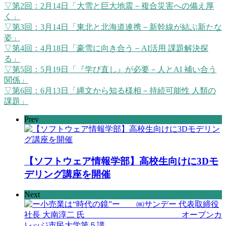
▽第2回：2月14日「大雪と巨大地震－複合災害への備え厚
く」
▽第3回：3月14日
「東北と北海道連携－新幹線が結ぶ新たな
姿」
▽第4回：4月18日
「豪雪に向き合う－AI活用 課題解決探
る」
▽第5回：5月19日「『学び直し』が必要－人とAI 補い合う
関係」
▽第6回：6月13日「縄文から知る様相－持続可能性 人類の
課題」
Prev
【ソフトウェア情報学部】高校生向けに3Dモ
デリング講座を開催
Next