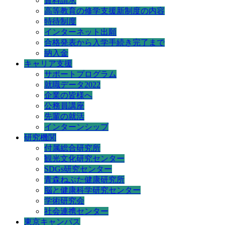
資料請求
高等教育の修学支援新制度の内容
特待制度
インターネット出願
合格発表から入学手続き完了まで
納入金
キャリア支援
サポートプログラム
就職データ2022
企業の皆様へ
公務員講座
先輩の就活
インターンシップ
研究機関
付属総合研究所
観光文化研究センター
SDGs研究センター
青森ねぶた健康研究所
脳と健康科学研究センター
学術研究会
社会連携センター
東京キャンパス