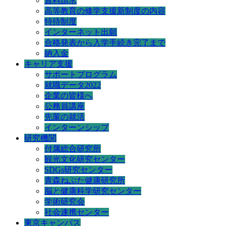
資料請求
高等教育の修学支援新制度の内容
特待制度
インターネット出願
合格発表から入学手続き完了まで
納入金
キャリア支援
サポートプログラム
就職データ2022
企業の皆様へ
公務員講座
先輩の就活
インターンシップ
研究機関
付属総合研究所
観光文化研究センター
SDGs研究センター
青森ねぶた健康研究所
脳と健康科学研究センター
学術研究会
社会連携センター
東京キャンパス