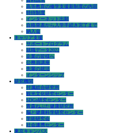
資料請求
高等教育の修学支援新制度の内容
特待制度
インターネット出願
合格発表から入学手続き完了まで
納入金
キャリア支援
サポートプログラム
就職データ2022
企業の皆様へ
公務員講座
先輩の就活
インターンシップ
研究機関
付属総合研究所
観光文化研究センター
SDGs研究センター
青森ねぶた健康研究所
脳と健康科学研究センター
学術研究会
社会連携センター
東京キャンパス