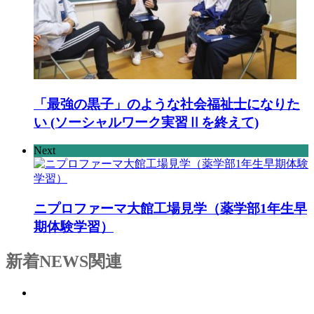
「最強の黒子」のような社会福祉士になりた
い (ソーシャルワーク実習Ⅱを終えて)
Next
ニプロファーマ大館工場見学（薬学部1年生早
期体験学習）
新着NEWS
関連