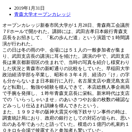
2019年1月31日
青森大学オープンカレッジ
オープンカレッジ新春市民大学が１月28日、青森商工会議所
７Fホールで開かれた。講師には、武田吉孝日本銀行青森支
店長をお招きして、「私の歩んだ道」という演題で１時間講
演が行われた。
この日は冬の雨の中、会場には５１人の一般参加者が集ま
り、武田支店長の講演に耳を傾けた。講演の中で、武田支店
長は東京都新宿区の生まれで、当時の写真を紹介し様変わり
した状況と青森市の新町通りの比較をしていた。早稲田大学
政治経済学部を卒業し、昭和６３年４月、経済の「け」の字
も分からないまま日本銀行に入行。名古屋支店や鹿児島支店
など転勤し、勉強や経験を積んできて、本店総務人事企画局
で手腕を発揮し、１昨年青森支店長に栄転。新米時代は支店
での「いらっしゃいませ」のあいさつやお金の枚数の確認な
どみっしり仕込まれ訓練を積んできたという。
また、１９９２年の阪神大震災や地下鉄サリン事件の時は、
調査統計局におり、政府の銀行としての対応が迫られ、思い
出のある年であったと語っていた。模造の１億円の札束約１
０キロを会場で披露すると参加者も驚いていた。