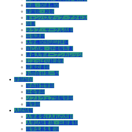
組織・関連機関
学園歌・校歌
キャンパスマップ・アクセス
沿革
クラブ・サークル活動
出張講義
大学機関別認証評価
自己点検・評価報告書
青森大学オープンカレッジ
じょっぱり経済学
附属図書館
お問合せ先一覧
学部紹介
総合経営学部
社会学部
ソフトウェア情報学部
薬学部
入試情報
入学者受け入れの方針
入学試験要項・出願書類
留学生募集要項