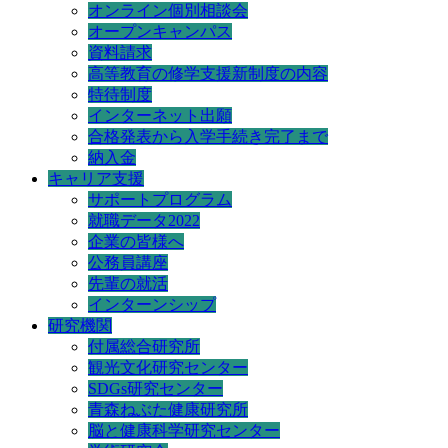
オンライン個別相談会
オープンキャンパス
資料請求
高等教育の修学支援新制度の内容
特待制度
インターネット出願
合格発表から入学手続き完了まで
納入金
キャリア支援
サポートプログラム
就職データ2022
企業の皆様へ
公務員講座
先輩の就活
インターンシップ
研究機関
付属総合研究所
観光文化研究センター
SDGs研究センター
青森ねぶた健康研究所
脳と健康科学研究センター