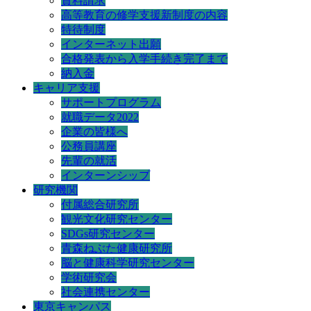
資料請求
高等教育の修学支援新制度の内容
特待制度
インターネット出願
合格発表から入学手続き完了まで
納入金
キャリア支援
サポートプログラム
就職データ2022
企業の皆様へ
公務員講座
先輩の就活
インターンシップ
研究機関
付属総合研究所
観光文化研究センター
SDGs研究センター
青森ねぶた健康研究所
脳と健康科学研究センター
学術研究会
社会連携センター
東京キャンパス