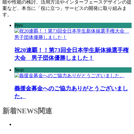
能や性能の検討、活用方法やインターフェースデザインの提
案など、本当に「役に立つ」サービスの開発に取り組みま
す。
Prev
祝20連覇！！第73回全日本学生新体操選手権
大会 男子団体優勝しました！
Next
義援金募金へのご協力ありがとうございまし
た。
新着NEWS
関連