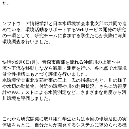
た。
ソフトウェア情報学部と日本水環境学会東北支部の共同で進
めている、環境活動をサポートするWebサービス開発の研究
の一環として、研究チームに参加する学生たちが実際に河川
環境調査を行いました。
快晴の9月6日(月)、青森市西部を流れる沖館川の上流〜中
流〜下流を移動しながら観測・測定を行い、各地点で水環境
健全性指標にもとづく評価を行いました。
水環境学会東北支部幹事の三上一氏の指導のもと、川の様子
や水辺の動植物、付近の環境や川の利用状況、さらに透視度
計やPACテストによる水質測定など、さまざまな角度から河
川環境を評価しました。
これから研究開発に取り組む学生たちは今回の環境活動の実
体験をもとに、自分たちが開発するシステムに求められる機