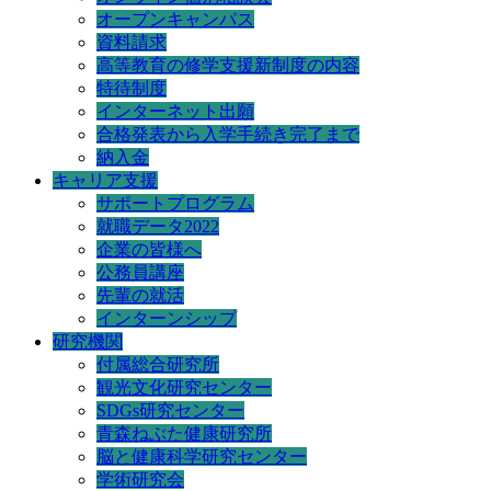
オープンキャンパス
資料請求
高等教育の修学支援新制度の内容
特待制度
インターネット出願
合格発表から入学手続き完了まで
納入金
キャリア支援
サポートプログラム
就職データ2022
企業の皆様へ
公務員講座
先輩の就活
インターンシップ
研究機関
付属総合研究所
観光文化研究センター
SDGs研究センター
青森ねぶた健康研究所
脳と健康科学研究センター
学術研究会