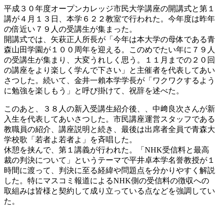
平成３０年度オープンカレッジ市民大学講座の開講式と第１
講が４月１３日、本学６２２教室で行われた。今年度は昨年
の倍近い７９人の受講生が集まった。
開講式では、矢萩正人所長が「今年は本大学の母体である青
森山田学園が１００周年を迎える。このめでたい年に７９人
の受講生が集まり、大変うれしく思う。１１月までの２０回
の講座をより楽しく学んで下さい」と主催者を代表してあい
さつした。続いて、金井一賴本学学長が「ワクワクするよう
に勉強を楽しもう」と呼び掛けて、祝辞を述べた。
このあと、３８人の新入受講生紹介後、、中﨑良次さんが新
入生を代表してあいさつした。市民講座運営スタッフである
教職員の紹介、講座説明と続き、最後は出席者全員で青森大
学校歌「若者よ若者よ」を斉唱した。
休憩を挟んで、第１講義が行われた。「NHK受信料と最高
裁の判決について」というテーマで平井卓本学名誉教授が１
時間に渡って、判決に至る経緯や問題点を分かりやすく解説
した。特にマスコミ報道によるNHK側の受信料の徴収への
取組みは皆様と契約して成り立っている点などを強調してい
た。