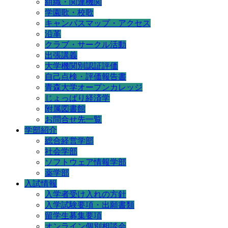
組織・関連機関
学園歌・校歌
キャンパスマップ・アクセス
沿革
クラブ・サークル活動
出張講義
大学機関別認証評価
自己点検・評価報告書
青森大学オープンカレッジ
じょっぱり経済学
附属図書館
お問合せ先一覧
学部紹介
総合経営学部
社会学部
ソフトウェア情報学部
薬学部
入試情報
入学者受け入れの方針
入学試験要項・出願書類
留学生募集要項
オンライン個別相談会