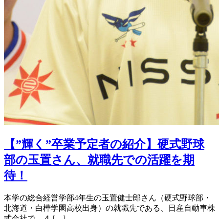
【”輝く”卒業予定者の紹介】硬式野球
部の玉置さん、就職先での活躍を期
待！
本学の総合経営学部4年生の玉置健士郎さん（硬式野球部・
北海道・白樺学園高校出身）の就職先である、日産自動車株
式会社で、４ […]