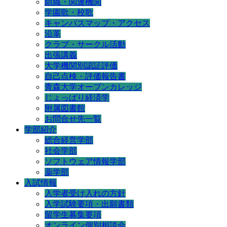
組織・関連機関
学園歌・校歌
キャンパスマップ・アクセス
沿革
クラブ・サークル活動
出張講義
大学機関別認証評価
自己点検・評価報告書
青森大学オープンカレッジ
じょっぱり経済学
附属図書館
お問合せ先一覧
学部紹介
総合経営学部
社会学部
ソフトウェア情報学部
薬学部
入試情報
入学者受け入れの方針
入学試験要項・出願書類
留学生募集要項
オンライン個別相談会