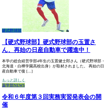
硬式野球部
【硬式野球部】硬式野球部の玉置さ
ん、再始の日産自動車で躍進中！
本学の総合経営学部4年生の玉置健士郎さん（硬式野球部・
北海道・白樺学園高校出身）が取材されました。 再始の日
産自動車で復 […]
もっと詳しく
薬学部NEWS
令和６年度第３回実務実習発表会の開
催