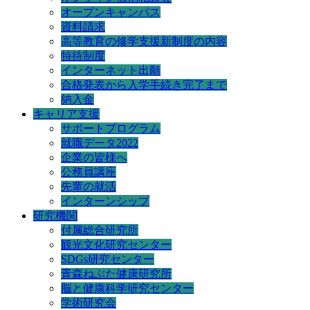
オープンキャンパス
資料請求
高等教育の修学支援新制度の内容
特待制度
インターネット出願
合格発表から入学手続き完了まで
納入金
キャリア支援
サポートプログラム
就職データ2022
企業の皆様へ
公務員講座
先輩の就活
インターンシップ
研究機関
付属総合研究所
観光文化研究センター
SDGs研究センター
青森ねぶた健康研究所
脳と健康科学研究センター
学術研究会