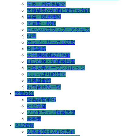
学長・副学長紹介
学修成果の評価に関する方針
組織・関連機関
学園歌・校歌
キャンパスマップ・アクセス
沿革
クラブ・サークル活動
出張講義
大学機関別認証評価
自己点検・評価報告書
青森大学オープンカレッジ
じょっぱり経済学
附属図書館
お問合せ先一覧
学部紹介
総合経営学部
社会学部
ソフトウェア情報学部
薬学部
入試情報
入学者受け入れの方針