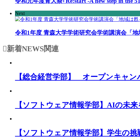
令和元年度青大祭｢Re:start -A new step in th
Next
令和1年度 青森大学学術研究会学術講演会「
新着NEWS
関連
【総合経営学部】 オープンキャン
【ソフトウェア情報学部】AIの未
【ソフトウェア情報学部】学生の挑