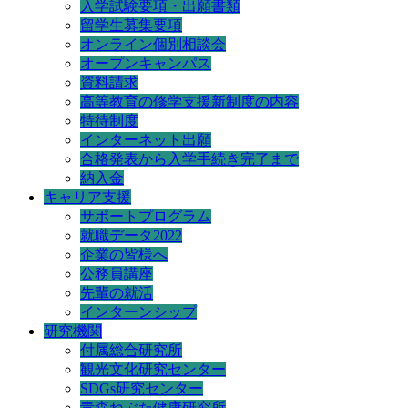
入学試験要項・出願書類
留学生募集要項
オンライン個別相談会
オープンキャンパス
資料請求
高等教育の修学支援新制度の内容
特待制度
インターネット出願
合格発表から入学手続き完了まで
納入金
キャリア支援
サポートプログラム
就職データ2022
企業の皆様へ
公務員講座
先輩の就活
インターンシップ
研究機関
付属総合研究所
観光文化研究センター
SDGs研究センター
青森ねぶた健康研究所