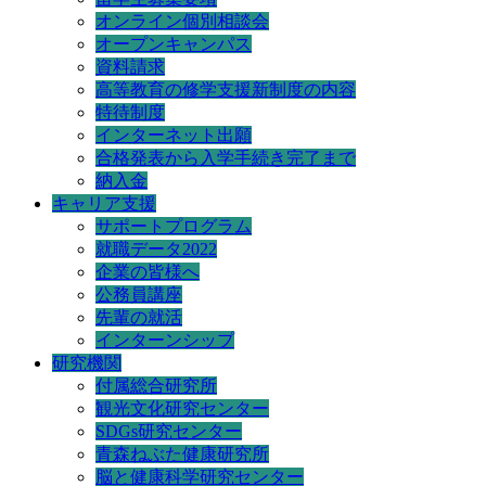
オンライン個別相談会
オープンキャンパス
資料請求
高等教育の修学支援新制度の内容
特待制度
インターネット出願
合格発表から入学手続き完了まで
納入金
キャリア支援
サポートプログラム
就職データ2022
企業の皆様へ
公務員講座
先輩の就活
インターンシップ
研究機関
付属総合研究所
観光文化研究センター
SDGs研究センター
青森ねぶた健康研究所
脳と健康科学研究センター