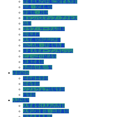
学修成果の評価に関する方針
組織・関連機関
学園歌・校歌
キャンパスマップ・アクセス
沿革
クラブ・サークル活動
出張講義
大学機関別認証評価
自己点検・評価報告書
青森大学オープンカレッジ
じょっぱり経済学
附属図書館
お問合せ先一覧
学部紹介
総合経営学部
社会学部
ソフトウェア情報学部
薬学部
入試情報
入学者受け入れの方針
入学試験要項・出願書類
留学生募集要項