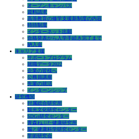
オープンキャンパス
資料請求
高等教育の修学支援新制度の内容
特待制度
インターネット出願
合格発表から入学手続き完了まで
納入金
キャリア支援
サポートプログラム
就職データ2022
企業の皆様へ
公務員講座
先輩の就活
インターンシップ
研究機関
付属総合研究所
観光文化研究センター
SDGs研究センター
青森ねぶた健康研究所
脳と健康科学研究センター
学術研究会