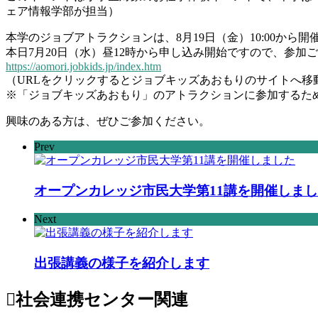
ェア情報学部が担当）
本学のジョブアトラクションは、8月19日（金）10:00から
本日7月20日（水）昼12時から申し込み開始ですので、参
https://aomori.jobkids.jp/index.htm
（URLをクリックするとジョブキッズあおもりのサイトへ移
※「ジョブキッズあおもり」のアトラクションに参加するた
興味のある方は、ぜひご参加ください。
Prev
オープンカレッジ市民大学第11講を開催しま
Next
出張講義の様子を紹介します
社会連携センター
関連