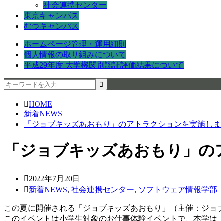
社会連携センター
東京キャンパス
むつキャンパス
ホームページ管理・運用細則
個人情報の取り組みについて
平成29年度 大学機関別認証評価結果について
HOME
新着NEWS
「ジョブキッズあおもり」のアトラクションを実施しま
「ジョブキッズあおもり」の
2022年7月20日
新着NEWS
,
社会連携センター
,
ソフトウェア情報学部
この夏に開催される「ジョブキッズあおもり」（主催：ジョ
このイベントは小学生対象のお仕事体験イベントで、本学は