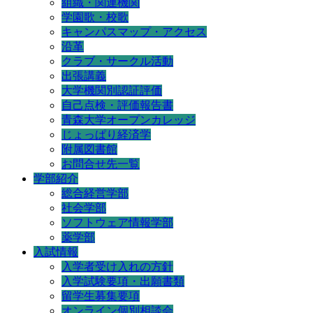
組織・関連機関
学園歌・校歌
キャンパスマップ・アクセス
沿革
クラブ・サークル活動
出張講義
大学機関別認証評価
自己点検・評価報告書
青森大学オープンカレッジ
じょっぱり経済学
附属図書館
お問合せ先一覧
学部紹介
総合経営学部
社会学部
ソフトウェア情報学部
薬学部
入試情報
入学者受け入れの方針
入学試験要項・出願書類
留学生募集要項
オンライン個別相談会