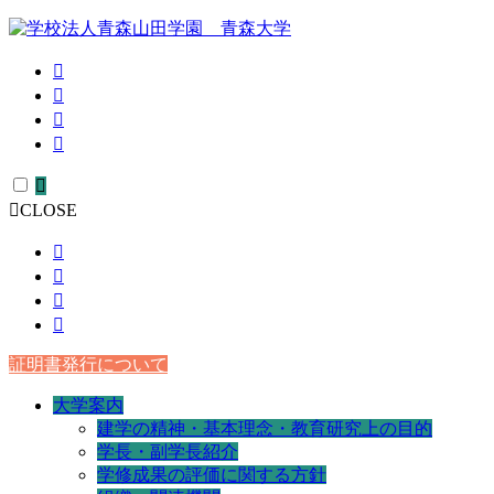
CLOSE
証明書発行について
大学案内
建学の精神・基本理念・教育研究上の目的
学長・副学長紹介
学修成果の評価に関する方針