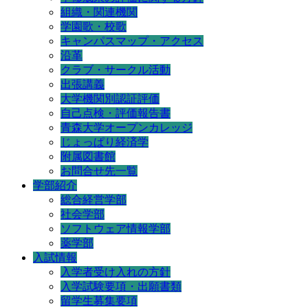
組織・関連機関
学園歌・校歌
キャンパスマップ・アクセス
沿革
クラブ・サークル活動
出張講義
大学機関別認証評価
自己点検・評価報告書
青森大学オープンカレッジ
じょっぱり経済学
附属図書館
お問合せ先一覧
学部紹介
総合経営学部
社会学部
ソフトウェア情報学部
薬学部
入試情報
入学者受け入れの方針
入学試験要項・出願書類
留学生募集要項