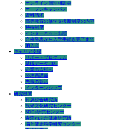
オンライン個別相談会
オープンキャンパス
資料請求
高等教育の修学支援新制度の内容
特待制度
インターネット出願
合格発表から入学手続き完了まで
納入金
キャリア支援
サポートプログラム
就職データ2022
企業の皆様へ
公務員講座
先輩の就活
インターンシップ
研究機関
付属総合研究所
観光文化研究センター
SDGs研究センター
青森ねぶた健康研究所
脳と健康科学研究センター