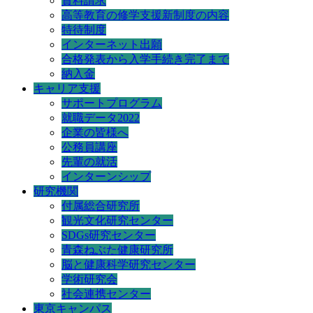
資料請求
高等教育の修学支援新制度の内容
特待制度
インターネット出願
合格発表から入学手続き完了まで
納入金
キャリア支援
サポートプログラム
就職データ2022
企業の皆様へ
公務員講座
先輩の就活
インターンシップ
研究機関
付属総合研究所
観光文化研究センター
SDGs研究センター
青森ねぶた健康研究所
脳と健康科学研究センター
学術研究会
社会連携センター
東京キャンパス