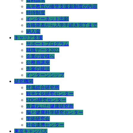
資料請求
高等教育の修学支援新制度の内容
特待制度
インターネット出願
合格発表から入学手続き完了まで
納入金
キャリア支援
サポートプログラム
就職データ2022
企業の皆様へ
公務員講座
先輩の就活
インターンシップ
研究機関
付属総合研究所
観光文化研究センター
SDGs研究センター
青森ねぶた健康研究所
脳と健康科学研究センター
学術研究会
社会連携センター
東京キャンパス