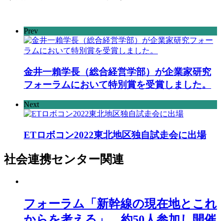
Prev
金井一賴学長（総合経営学部）が企業家研究
フォーラムにおいて特別賞を受賞しました。
Next
ETロボコン2022東北地区独自試走会に出場
社会連携センター
関連
フォーラム「新幹線の現在地とこれ
からを考える」、約50人参加し開催