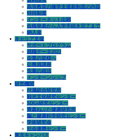
資料請求
高等教育の修学支援新制度の内容
特待制度
インターネット出願
合格発表から入学手続き完了まで
納入金
キャリア支援
サポートプログラム
就職データ2022
企業の皆様へ
公務員講座
先輩の就活
インターンシップ
研究機関
付属総合研究所
観光文化研究センター
SDGs研究センター
青森ねぶた健康研究所
脳と健康科学研究センター
学術研究会
社会連携センター
東京キャンパス