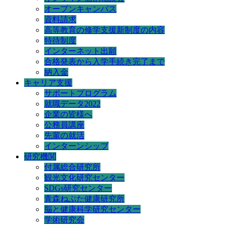
オープンキャンパス
資料請求
高等教育の修学支援新制度の内容
特待制度
インターネット出願
合格発表から入学手続き完了まで
納入金
キャリア支援
サポートプログラム
就職データ2022
企業の皆様へ
公務員講座
先輩の就活
インターンシップ
研究機関
付属総合研究所
観光文化研究センター
SDGs研究センター
青森ねぶた健康研究所
脳と健康科学研究センター
学術研究会