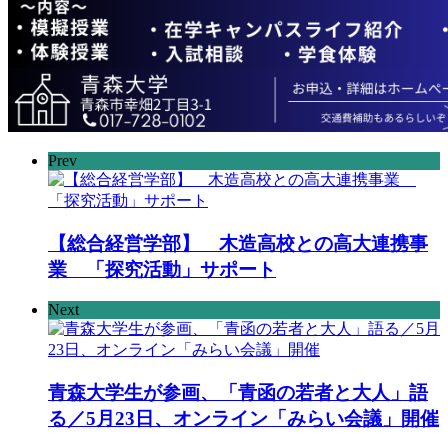
Prev
【総合経営学部】 木造高校との高大連携事
業 「探究活動」サポート
Next
青森大学生が参画、「青函の若者と大人」語
る／5月23日、オンライン「みらい会議」開催