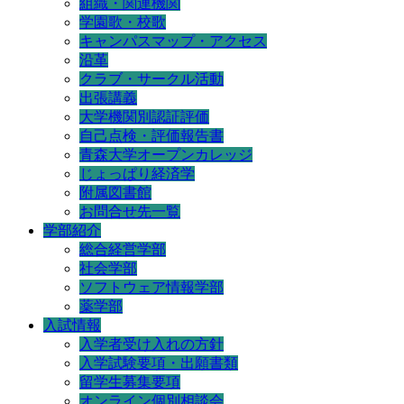
組織・関連機関
学園歌・校歌
キャンパスマップ・アクセス
沿革
クラブ・サークル活動
出張講義
大学機関別認証評価
自己点検・評価報告書
青森大学オープンカレッジ
じょっぱり経済学
附属図書館
お問合せ先一覧
学部紹介
総合経営学部
社会学部
ソフトウェア情報学部
薬学部
入試情報
入学者受け入れの方針
入学試験要項・出願書類
留学生募集要項
オンライン個別相談会