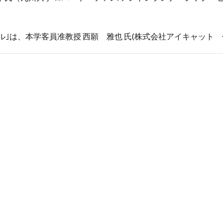
スモデル｣は、本学客員准教授 西願 雅也 氏(株式会社アイキャッ