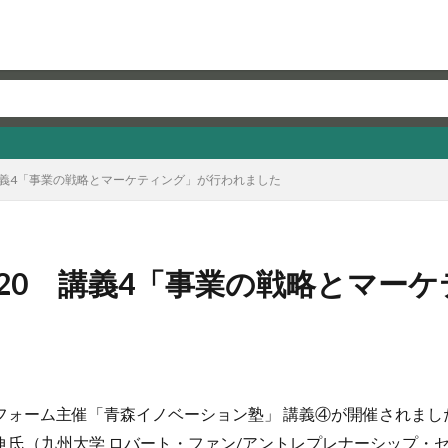
講義4「事業の戦略とマーケティング」が行われました
20 講義4「事業の戦略とマー
ラットフォーム主催「青森イノベーション塾」 講義④が開催され
 氏（九州大学 ロバート・ファン/アントレプレナーシップ・