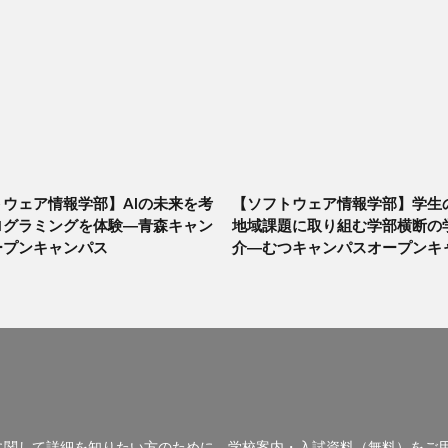
ウェア情報学部】AIの未来を考
【ソフトウェア情報学部】学生
ログラミングを体験―青森キャン
地域課題に取り組む学部横断の
ープンキャンパス
介―むつキャンパスオープンキ
に関して詳細を知りたい方のために、学校案内・入試資料（無料）をご