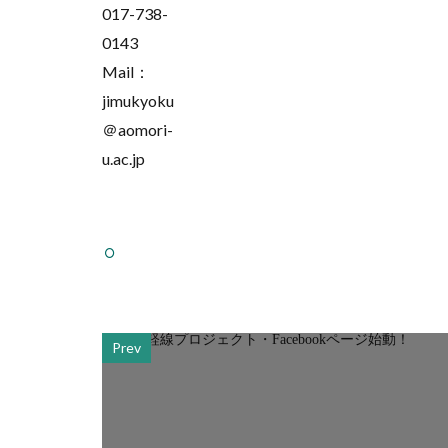
017-738-
0143
Mail：
jimukyoku
＠aomori-
u.ac.jp
Prev