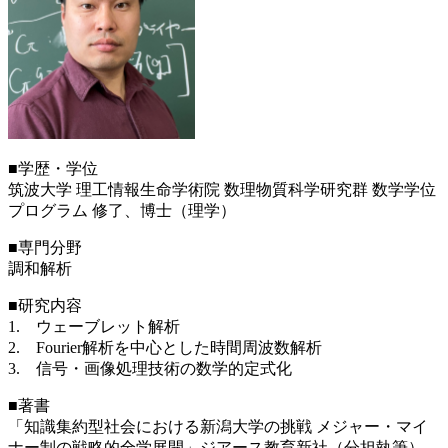
■学歴・学位
筑波大学 理工情報生命学術院 数理物質科学研究群 数学学位
プログラム 修了、博士（理学）
■専門分野
調和解析
■研究内容
1. ウェーブレット解析
2. Fourier解析を中心とした時間周波数解析
3. 信号・画像処理技術の数学的定式化
■著書
「知識集約型社会における新潟大学の挑戦 メジャー・マイ
ナー制の戦略的全学展開」ジアース教育新社（分担執筆）