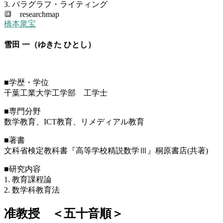
3. パラグラフ・ライティング
🔳 researchmap
橋本衆宝
雪田 一（ゆきた ひとし）
■学歴・学位
千葉工業大学工学部 工学士
■専門分野
数学教育、ICT教育、リメディアル教育
■著書
文科省検定教科書『高等学校精説数学Ⅲ』桐原書店(共著)
■研究内容
1. 教育課程論
2. 数学科教育法
准教授 ＜五十音順＞