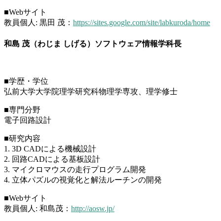
■Webサイト
教員個人: 黒田 茂：
https://sites.google.com/site/labkuroda/home
和島 茂（わじま しげる）ソフトウェア情報学科長
■学歴・学位
弘前大学大学院理学研究科物理学専攻、理学修士
■専門分野
電子回路設計
■研究内容
1. 3D CADによる機械設計
2. 回路CADによる基板設計
3. マイクロマウスの走行プログラム開発
4. 立体パズルの視覚化と解法ルーチンの開発
■Webサイト
教員個人: 和島茂：
http://aosw.jp/