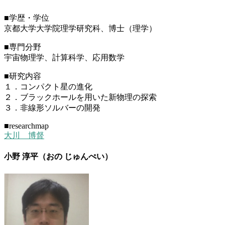
■学歴・学位
京都大学大学院理学研究科、博士（理学）
■専門分野
宇宙物理学、計算科学、応用数学
■研究内容
１．コンパクト星の進化
２．ブラックホールを用いた新物理の探索
３．非線形ソルバーの開発
■researchmap
大川 博督
小野 淳平（おの じゅんぺい）