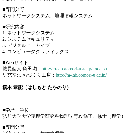
■専門分野
ネットワークシステム、地理情報システム
■研究内容
1. ネットワークシステム
2. システムセキュリティ
3. デジタルアーカイブ
4. コンピュータグラフィックス
■Webサイト
教員個人:角田均：
http://m-lab.aomori-u.ac.jp/nodatsu
研究室:まちづくり工房：
http://m-lab.aomori-u.ac.jp/
橋本 恭能（はしもと たかのり）
■学歴・学位
弘前大学大学院理学研究科物理学専攻修了、修士（理学）
■専門分野