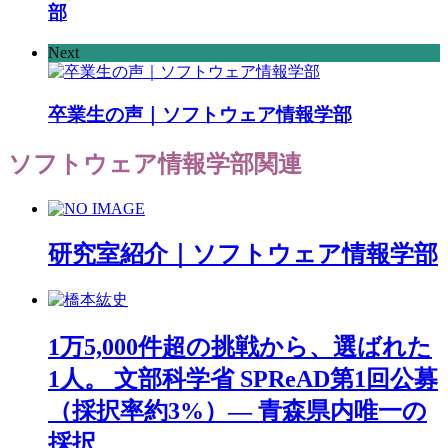
部
Next
卒業生の声｜ソフトウェア情報学部
ソフトウェア情報学部
関連
研究室紹介｜ソフトウェア情報学部
1万5,000件超の挑戦から、選ばれた
1人。 文部科学省 SPReAD第1回公募
（採択率約3%）― 青森県内唯一の
採択