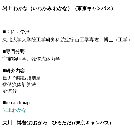
岩上 わかな（いわかみ わかな）（東京キャンパス）
◼️学位・学歴
東北大学大学院工学研究科航空宇宙工学専攻、博士（工学）
◼️専門分野
宇宙物理学、数値流体力学
◼️研究内容
重力崩壊型超新星
数値流体計算法
流体音
◼️researchmap
岩上わかな
大川 博督(おおかわ ひろただ) (東京キャンパス)