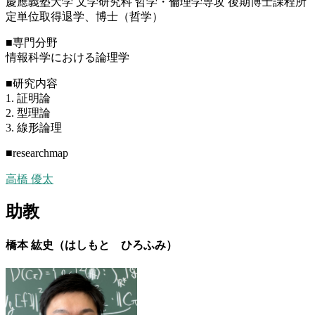
慶應義塾大学 文学研究科 哲学・倫理学専攻 後期博士課程所
定単位取得退学、博士（哲学）
■専門分野
情報科学における論理学
■研究内容
1. 証明論
2. 型理論
3. 線形論理
■researchmap
高橋 優太
助教
橋本 紘史（はしもと ひろふみ）