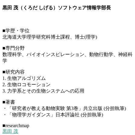
黒田 茂（くろだ しげる）ソフトウェア情報学部長
■学歴・学位
北海道大学理学研究科博士課程、博士(理学)
■専門分野
数理科学、バイオインスピレーション、動物行動学、神経科
学
■研究内容
1. 生物アルゴリズム
2. 生物ロコモーション
3. 力学系とその生物システムへの応用
■著書
・「研究者が教える動物実験 第3巻」共立出版 (分担執筆)
・「物理学ガイダンス」日本評論社 (分担執筆)
■researchmap
黒田 茂