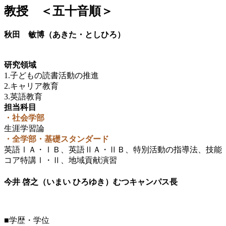
教授 ＜五十音順＞
秋田 敏博（あきた・としひろ）
研究領域
1.子どもの読書活動の推進
2.キャリア教育
3.英語教育
担当科目
・社会学部
生涯学習論
・全学部・基礎スタンダード
英語ⅠＡ・ⅠＢ、英語ⅡＡ・ⅡＢ、特別活動の指導法、技能
コア特講Ⅰ・Ⅱ、地域貢献演習
今井 啓之（いまい ひろゆき）むつキャンパス長
■学歴・学位