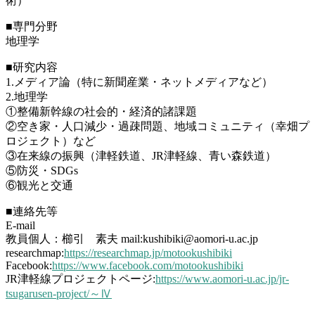
術）
■専門分野
地理学
■研究内容
1.メディア論（特に新聞産業・ネットメディアなど）
2.地理学
①整備新幹線の社会的・経済的諸課題
②空き家・人口減少・過疎問題、地域コミュニティ（幸畑プ
ロジェクト）など
③在来線の振興（津軽鉄道、JR津軽線、青い森鉄道）
⑤防災・SDGs
⑥観光と交通
■連絡先等
E-mail
教員個人：櫛引 素夫 mail:kushibiki@aomori-u.ac.jp
researchmap:
https://researchmap.jp/motookushibiki
Facebook:
https://www.facebook.com/motookushibiki
JR津軽線プロジェクトページ:
https://www.aomori-u.ac.jp/jr-
tsugarusen-project/～Ⅳ