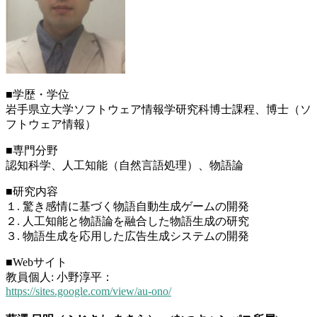
■学歴・学位
岩手県立大学ソフトウェア情報学研究科博士課程、博士（ソ
フトウェア情報）
■専門分野
認知科学、人工知能（自然言語処理）、物語論
■研究内容
１. 驚き感情に基づく物語自動生成ゲームの開発
２. 人工知能と物語論を融合した物語生成の研究
３. 物語生成を応用した広告生成システムの開発
■Webサイト
教員個人: 小野淳平：
https://sites.google.com/view/au-ono/