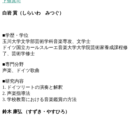
下條真司
白岩 貢（しらいわ みつぐ）
■学歴・学位
玉川大学文学部芸術学科音楽専攻、文学士
ドイツ国立カールスルーエ音楽大学大学院芸術家養成課程修
了、芸術学修士
■専門分野
声楽、ドイツ歌曲
■研究内容
1. ドイツリートの演奏と解釈
2. 声楽指導法
3. 学校教育における音楽鑑賞の方法
鈴木 康弘 （すずき・やすひろ）