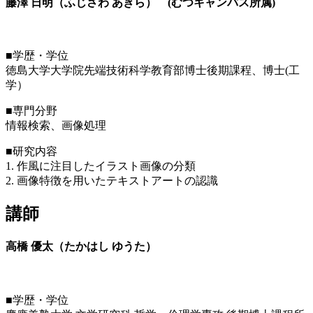
藤澤 日明（ふじさわ あきら） (むつキャンパス所属)
■学歴・学位
徳島大学大学院先端技術科学教育部博士後期課程、博士(工
学）
■専門分野
情報検索、画像処理
■研究内容
1. 作風に注目したイラスト画像の分類
2. 画像特徴を用いたテキストアートの認識
講師
高橋 優太（たかはし ゆうた）
■学歴・学位