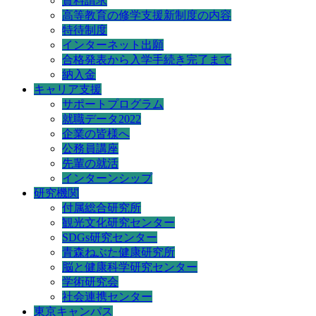
資料請求
高等教育の修学支援新制度の内容
特待制度
インターネット出願
合格発表から入学手続き完了まで
納入金
キャリア支援
サポートプログラム
就職データ2022
企業の皆様へ
公務員講座
先輩の就活
インターンシップ
研究機関
付属総合研究所
観光文化研究センター
SDGs研究センター
青森ねぶた健康研究所
脳と健康科学研究センター
学術研究会
社会連携センター
東京キャンパス