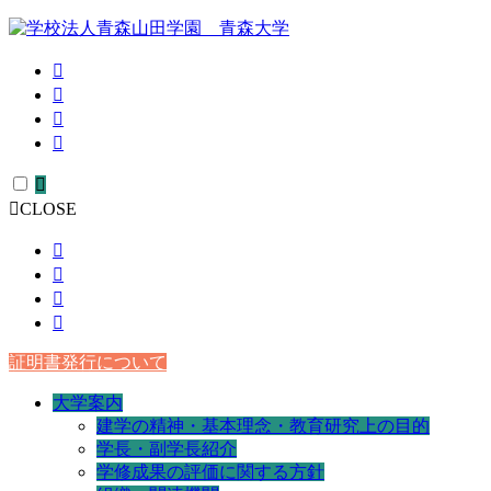
CLOSE
証明書発行について
大学案内
建学の精神・基本理念・教育研究上の目的
学長・副学長紹介
学修成果の評価に関する方針