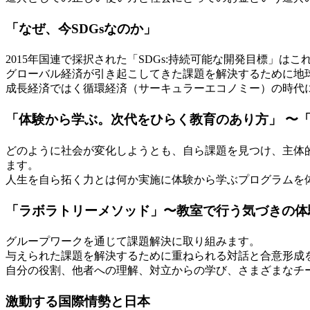
「なぜ、今SDGsなのか」
2015年国連で採択された「SDGs:持続可能な開発目標」
グローバル経済が引き起こしてきた課題を解決するために地
成長経済ではく循環経済（サーキュラーエコノミー）の時代
「体験から学ぶ。次代をひらく教育のあり方」 〜
どのように社会が変化しようとも、自ら課題を見つけ、主体
ます。
人生を自ら拓く力とは何か実施に体験から学ぶプログラムを
「ラボラトリーメソッド」〜教室で行う気づきの体
グループワークを通じて課題解決に取り組みます。
与えられた課題を解決するために重ねられる対話と合意形成
自分の役割、他者への理解、対立からの学び、さまざまなチ
激動する国際情勢と日本