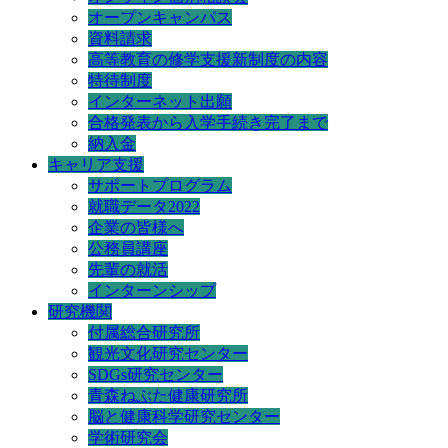
オープンキャンパス
資料請求
高等教育の修学支援新制度の内容
特待制度
インターネット出願
合格発表から入学手続き完了まで
納入金
キャリア支援
サポートプログラム
就職データ2022
企業の皆様へ
公務員講座
先輩の就活
インターンシップ
研究機関
付属総合研究所
観光文化研究センター
SDGs研究センター
青森ねぶた健康研究所
脳と健康科学研究センター
学術研究会