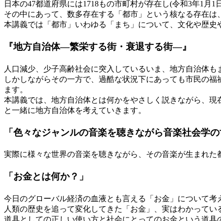
日本の47都道府県には1718もの市町村が存在し(令和3年1
その中にあって、数多存在する「都市」という核なる存在は
本講義では「都市」いわゆる「まち」について、文化や歴史や
『地方自治体―繁栄する街・衰退する街―』
人口減少、少子高齢社会に突入しているいま、地方自治体も
しかしながらその一方で、過酷な状況下にあっても市民の福
ます。
本講義では、地方自治体とは何かをやさしく説きながら、現
と一緒に地方自治体を考えていきます。
「色々なジャンルの音楽を聴きながら音楽社会学の
実際に様々な世界の音楽を聴きながら、その音楽が生まれた
「お金とは何か？」
今日のグローバル経済の血液とも言える「お金」について考
人類の歴史を追って変化してきた「お金」、実はわかってい
道具としての正しい使い方と社会にとってのお金という道具