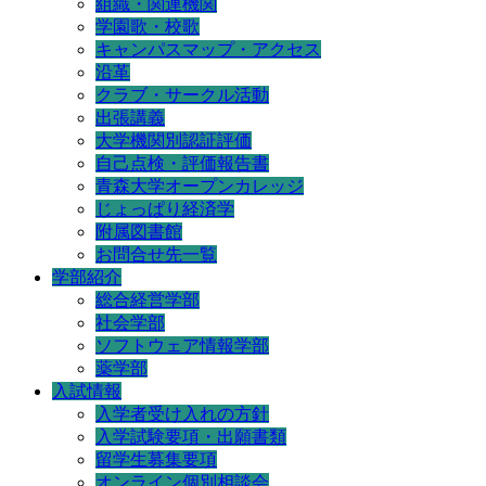
組織・関連機関
学園歌・校歌
キャンパスマップ・アクセス
沿革
クラブ・サークル活動
出張講義
大学機関別認証評価
自己点検・評価報告書
青森大学オープンカレッジ
じょっぱり経済学
附属図書館
お問合せ先一覧
学部紹介
総合経営学部
社会学部
ソフトウェア情報学部
薬学部
入試情報
入学者受け入れの方針
入学試験要項・出願書類
留学生募集要項
オンライン個別相談会