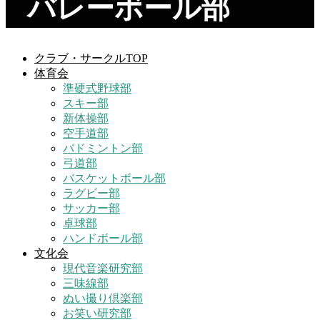
バレーボール部
クラブ・サークルTOP
体育会
準硬式野球部
スキー部
新体操部
空手道部
バドミントン部
弓道部
バスケットボール部
ラグビー部
サッカー部
卓球部
ハンドボール部
文化会
現代音楽研究部
三味線部
ぬい撮り倶楽部
お笑い研究部