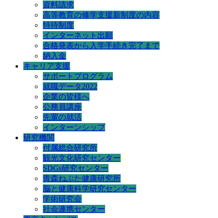
資料請求
高等教育の修学支援新制度の内容
特待制度
インターネット出願
合格発表から入学手続き完了まで
納入金
キャリア支援
サポートプログラム
就職データ2022
企業の皆様へ
公務員講座
先輩の就活
インターンシップ
研究機関
付属総合研究所
観光文化研究センター
SDGs研究センター
青森ねぶた健康研究所
脳と健康科学研究センター
学術研究会
社会連携センター