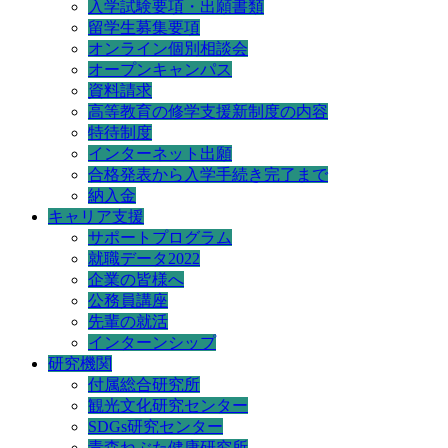
入学試験要項・出願書類
留学生募集要項
オンライン個別相談会
オープンキャンパス
資料請求
高等教育の修学支援新制度の内容
特待制度
インターネット出願
合格発表から入学手続き完了まで
納入金
キャリア支援
サポートプログラム
就職データ2022
企業の皆様へ
公務員講座
先輩の就活
インターンシップ
研究機関
付属総合研究所
観光文化研究センター
SDGs研究センター
青森ねぶた健康研究所