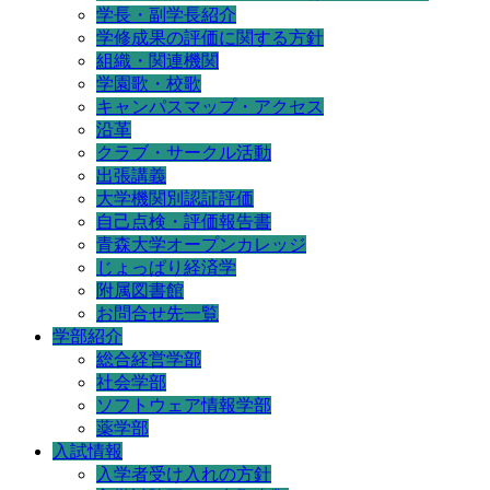
学長・副学長紹介
学修成果の評価に関する方針
組織・関連機関
学園歌・校歌
キャンパスマップ・アクセス
沿革
クラブ・サークル活動
出張講義
大学機関別認証評価
自己点検・評価報告書
青森大学オープンカレッジ
じょっぱり経済学
附属図書館
お問合せ先一覧
学部紹介
総合経営学部
社会学部
ソフトウェア情報学部
薬学部
入試情報
入学者受け入れの方針