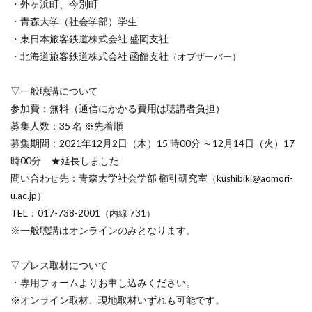
・外ヶ浜町、今別町
・青森大学（社会学部）学生
・東日本旅客鉄道株式会社 盛岡支社
・北海道旅客鉄道株式会社 函館支社
（オブザーバー）
▽一般聴講について
参加費：無料（通信にかかる費用は聴講者負担）
募集人数：35 名 ※先着順
募集期間：2021年12月2日（木）15 時00分 ～12月14日（火）17
時00分 ★延長しました
問い合わせ先：青森大学社会学部 櫛引研究室
（kushibiki@aomori-
u.ac.jp）
TEL：017-738-2001
（内線 731）
※一般聴講はオンラインのみとなります。
▽プレス取材について
・専用フォームよりお申し込みください。
※オンライン取材、現地取材いずれも可能です。