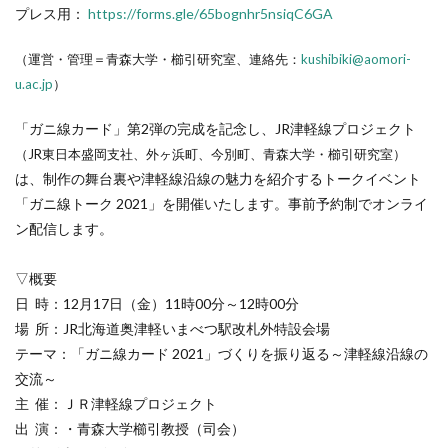
プレス用：
https://forms.gle/65bognhr5nsiqC6GA
（運営・管理＝青森大学・櫛引研究室、連絡先：
kushibiki@aomori-
u.ac.jp
）
「ガニ線カード」第2弾の完成を記念し、JR津軽線プロジェクト
（JR東日本盛岡支社、外ヶ浜町、今別町、青森大学・櫛引研究室）
は、制作の舞台裏や津軽線沿線の魅力を紹介するトークイベント
「ガニ線トーク 2021」を開催いたします。事前予約制でオンライ
ン配信します。
▽概要
日 時：12月17日（金）11時00分～12時00分
場 所：JR北海道奥津軽いまべつ駅改札外特設会場
テーマ：「ガニ線カード 2021」づくりを振り返る～津軽線沿線の
交流～
主 催：ＪＲ津軽線プロジェクト
出 演：・青森大学櫛引教授（司会）