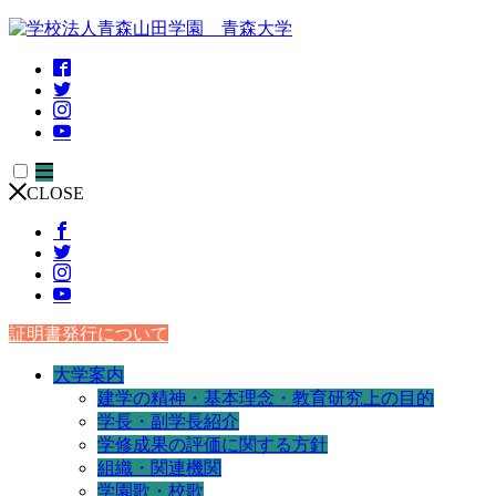
CLOSE
証明書発行について
大学案内
建学の精神・基本理念・教育研究上の目的
学長・副学長紹介
学修成果の評価に関する方針
組織・関連機関
学園歌・校歌