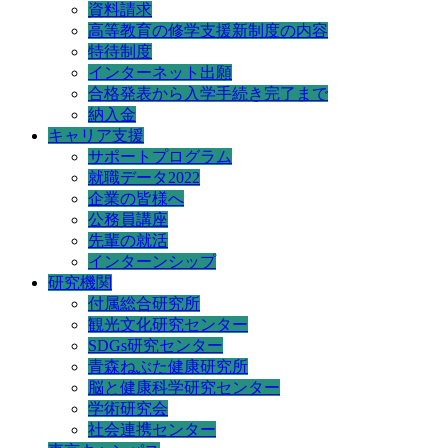
資料請求
高等教育の修学支援新制度の内容
特待制度
インターネット出願
合格発表から入学手続き完了まで
納入金
キャリア支援
サポートプログラム
就職データ2022
企業の皆様へ
公務員講座
先輩の就活
インターンシップ
研究機関
付属総合研究所
観光文化研究センター
SDGs研究センター
青森ねぶた健康研究所
脳と健康科学研究センター
学術研究会
社会連携センター