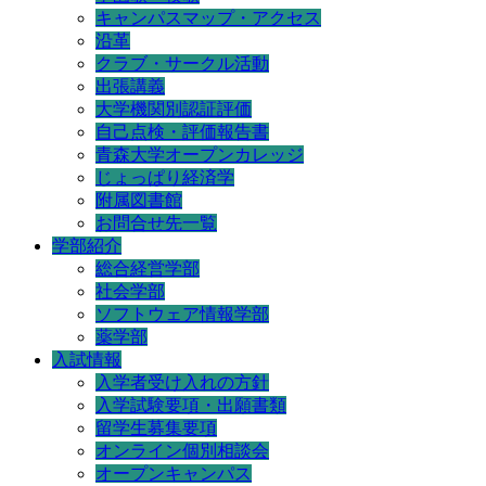
キャンパスマップ・アクセス
沿革
クラブ・サークル活動
出張講義
大学機関別認証評価
自己点検・評価報告書
青森大学オープンカレッジ
じょっぱり経済学
附属図書館
お問合せ先一覧
学部紹介
総合経営学部
社会学部
ソフトウェア情報学部
薬学部
入試情報
入学者受け入れの方針
入学試験要項・出願書類
留学生募集要項
オンライン個別相談会
オープンキャンパス