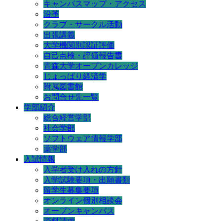
キャンパスマップ・アクセス
沿革
クラブ・サークル活動
出張講義
大学機関別認証評価
自己点検・評価報告書
青森大学オープンカレッジ
じょっぱり経済学
附属図書館
お問合せ先一覧
学部紹介
総合経営学部
社会学部
ソフトウェア情報学部
薬学部
入試情報
入学者受け入れの方針
入学試験要項・出願書類
留学生募集要項
オンライン個別相談会
オープンキャンパス