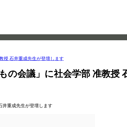
准教授 石井重成先生が登壇します
げもの会議」に社会学部 准教授
 石井重成先生が登壇します