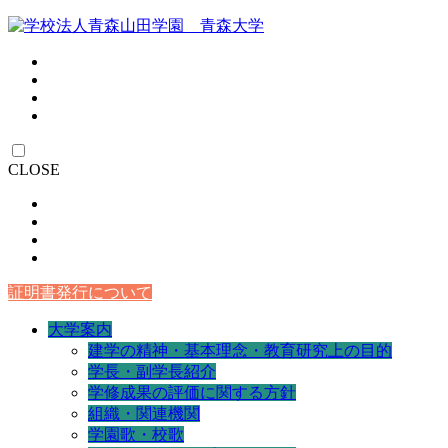
CLOSE
証明書発行について
大学案内
建学の精神・基本理念・教育研究上の目的
学長・副学長紹介
学修成果の評価に関する方針
組織・関連機関
学園歌・校歌