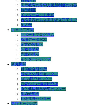
資料請求
高等教育の修学支援新制度の内容
特待制度
インターネット出願
合格発表から入学手続き完了まで
納入金
キャリア支援
サポートプログラム
就職データ2022
企業の皆様へ
公務員講座
先輩の就活
インターンシップ
研究機関
付属総合研究所
観光文化研究センター
SDGs研究センター
青森ねぶた健康研究所
脳と健康科学研究センター
学術研究会
社会連携センター
東京キャンパス