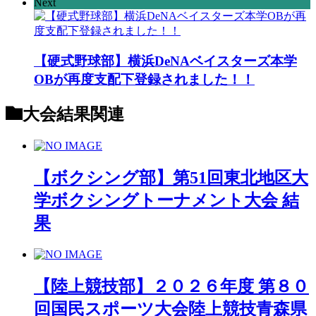
Next
【硬式野球部】横浜DeNAベイスターズ本学
OBが再度支配下登録されました！！
大会結果
関連
【ボクシング部】第51回東北地区大
学ボクシングトーナメント大会 結
果
【陸上競技部】２０２６年度 第８０
回国民スポーツ大会陸上競技青森県