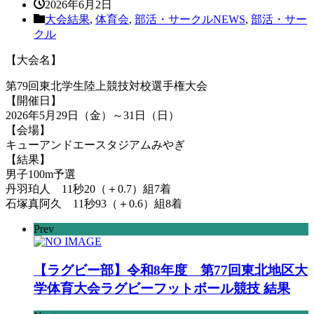
2026年6月2日
大会結果
,
体育会
,
部活・サークルNEWS
,
部活・サー
クル
【大会名】
第79回東北学生陸上競技対校選手権大会
【開催日】
2026年5月29日（金）～31日（日）
【会場】
キューアンドエースタジアムみやぎ
【結果】
男子100m予選
丹羽珀人 11秒20（＋0.7）組7着
石塚真阿久 11秒93（＋0.6）組8着
Prev
【ラグビー部】令和8年度 第77回東北地区大
学体育大会ラグビーフットボール競技 結果