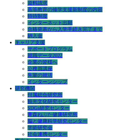
資料請求
高等教育の修学支援新制度の内容
特待制度
インターネット出願
合格発表から入学手続き完了まで
納入金
キャリア支援
サポートプログラム
就職データ2022
企業の皆様へ
公務員講座
先輩の就活
インターンシップ
研究機関
付属総合研究所
観光文化研究センター
SDGs研究センター
青森ねぶた健康研究所
脳と健康科学研究センター
学術研究会
社会連携センター