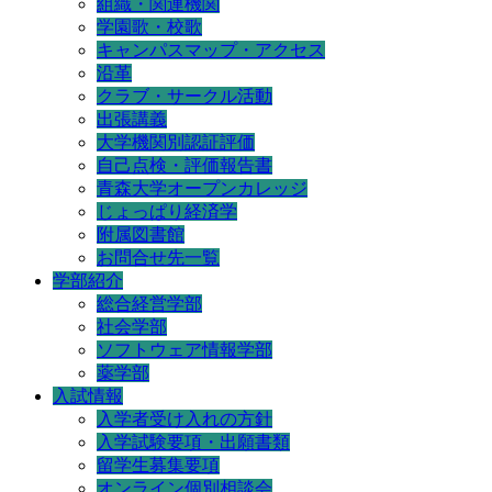
組織・関連機関
学園歌・校歌
キャンパスマップ・アクセス
沿革
クラブ・サークル活動
出張講義
大学機関別認証評価
自己点検・評価報告書
青森大学オープンカレッジ
じょっぱり経済学
附属図書館
お問合せ先一覧
学部紹介
総合経営学部
社会学部
ソフトウェア情報学部
薬学部
入試情報
入学者受け入れの方針
入学試験要項・出願書類
留学生募集要項
オンライン個別相談会