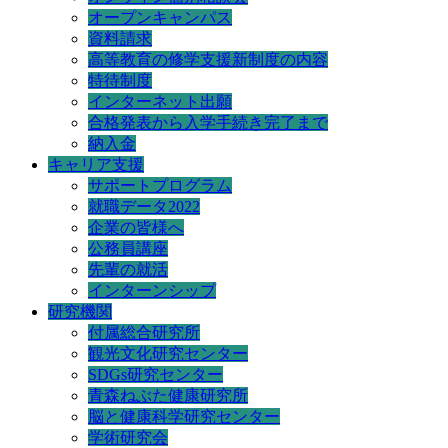
オープンキャンパス
資料請求
高等教育の修学支援新制度の内容
特待制度
インターネット出願
合格発表から入学手続き完了まで
納入金
キャリア支援
サポートプログラム
就職データ2022
企業の皆様へ
公務員講座
先輩の就活
インターンシップ
研究機関
付属総合研究所
観光文化研究センター
SDGs研究センター
青森ねぶた健康研究所
脳と健康科学研究センター
学術研究会