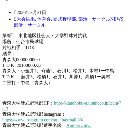
2026年3月31日
大会結果
,
体育会
,
硬式野球部
,
部活・サークルNEWS
,
部活・サークル
第9回 東北地区社会人・大学野球対抗戦
場所：仙台市民球場
対戦相手：TDK
結果：
青森大000000000|0
T D K 20100000X|3
青森大：小金井3、斉藤2、石川1、松井1、木村1ー中島
T D K ：藤井5、松橋1、石井1、川原1、高橋1ー奥村
二塁打：中島（青森大）
青森大学硬式野球部HP：
http://kitatohoku-u.umineco.jp/team/?
t=3
青森大学硬式野球部Instagram：
https://www.instagram.com/au__baseball.89/
青森大学硬式野球部選手名鑑：
AomoriUniv.-