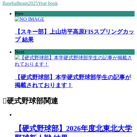
Baseballteam2025Year book
Prev
【スキー部】上山坊平高原FISスプリングカッ
プ 結果
Next
【硬式野球部】本学硬式野球部学生の記事が
掲載されております！
硬式野球部
関連
【硬式野球部】2026年度北東北大学