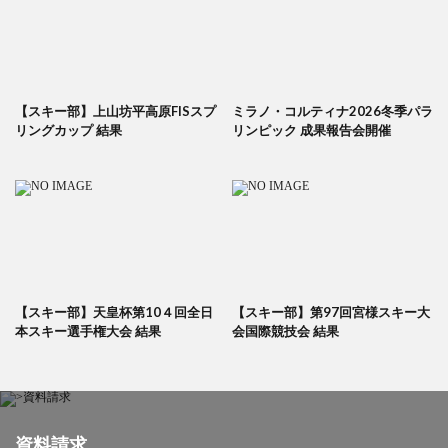
【スキー部】上山坊平高原FISスプ
ミラノ・コルティナ2026冬季パラ
リングカップ 結果
リンピック 成果報告会開催
【スキー部】天皇杯第10４回全日
【スキー部】第97回宮様スキー大
本スキー選手権大会 結果
会国際競技会 結果
資料請求