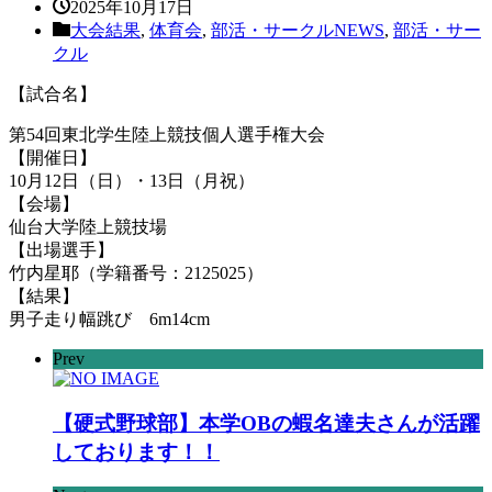
2025年10月17日
大会結果
,
体育会
,
部活・サークルNEWS
,
部活・サー
クル
【試合名】
第54回東北学生陸上競技個人選手権大会
【開催日】
10月12日（日）・13日（月祝）
【会場】
仙台大学陸上競技場
【出場選手】
竹内星耶（学籍番号：2125025）
【結果】
男子走り幅跳び 6m14cm
Prev
【硬式野球部】本学OBの蝦名達夫さんが活躍
しております！！