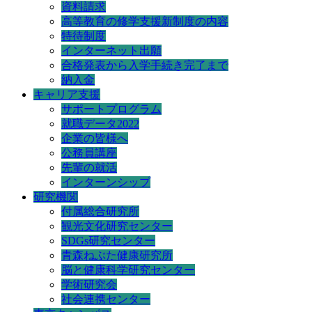
資料請求
高等教育の修学支援新制度の内容
特待制度
インターネット出願
合格発表から入学手続き完了まで
納入金
キャリア支援
サポートプログラム
就職データ2022
企業の皆様へ
公務員講座
先輩の就活
インターンシップ
研究機関
付属総合研究所
観光文化研究センター
SDGs研究センター
青森ねぶた健康研究所
脳と健康科学研究センター
学術研究会
社会連携センター