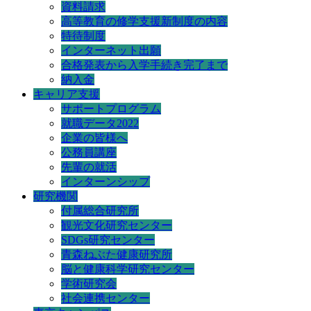
資料請求
高等教育の修学支援新制度の内容
特待制度
インターネット出願
合格発表から入学手続き完了まで
納入金
キャリア支援
サポートプログラム
就職データ2022
企業の皆様へ
公務員講座
先輩の就活
インターンシップ
研究機関
付属総合研究所
観光文化研究センター
SDGs研究センター
青森ねぶた健康研究所
脳と健康科学研究センター
学術研究会
社会連携センター