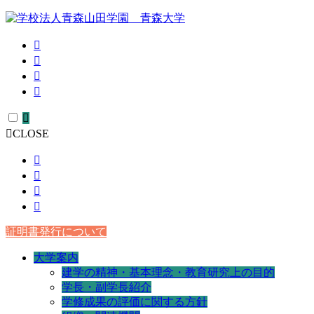
CLOSE
証明書発行について
大学案内
建学の精神・基本理念・教育研究上の目的
学長・副学長紹介
学修成果の評価に関する方針