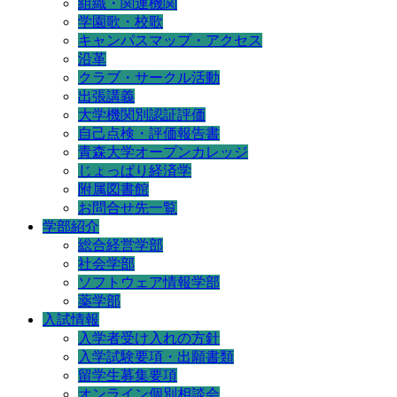
組織・関連機関
学園歌・校歌
キャンパスマップ・アクセス
沿革
クラブ・サークル活動
出張講義
大学機関別認証評価
自己点検・評価報告書
青森大学オープンカレッジ
じょっぱり経済学
附属図書館
お問合せ先一覧
学部紹介
総合経営学部
社会学部
ソフトウェア情報学部
薬学部
入試情報
入学者受け入れの方針
入学試験要項・出願書類
留学生募集要項
オンライン個別相談会