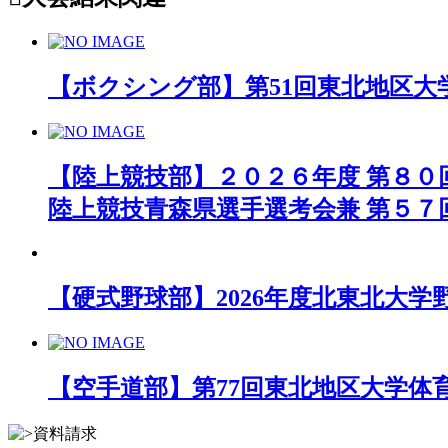
【ボクシング部】第51回東北地区大
【陸上競技部】２０２６年度 第８０
陸上競技青森県選手選考会兼 第５７
【硬式野球部】2026年度北東北大学
【空手道部】第77回東北地区大学体