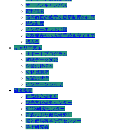
オープンキャンパス
資料請求
高等教育の修学支援新制度の内容
特待制度
インターネット出願
合格発表から入学手続き完了まで
納入金
キャリア支援
サポートプログラム
就職データ2022
企業の皆様へ
公務員講座
先輩の就活
インターンシップ
研究機関
付属総合研究所
観光文化研究センター
SDGs研究センター
青森ねぶた健康研究所
脳と健康科学研究センター
学術研究会