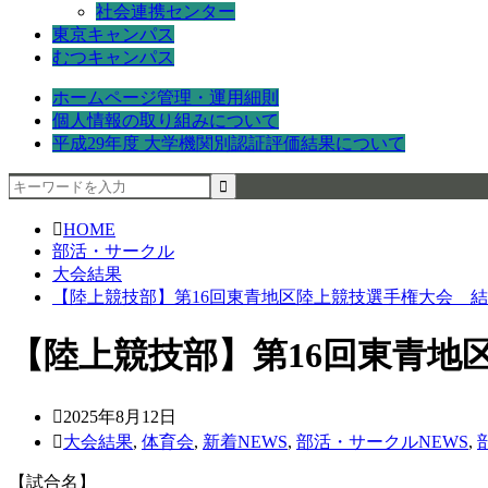
社会連携センター
東京キャンパス
むつキャンパス
ホームページ管理・運用細則
個人情報の取り組みについて
平成29年度 大学機関別認証評価結果について
HOME
部活・サークル
大会結果
【陸上競技部】第16回東青地区陸上競技選手権大会 
【陸上競技部】第16回東青地
2025年8月12日
大会結果
,
体育会
,
新着NEWS
,
部活・サークルNEWS
,
【試合名】