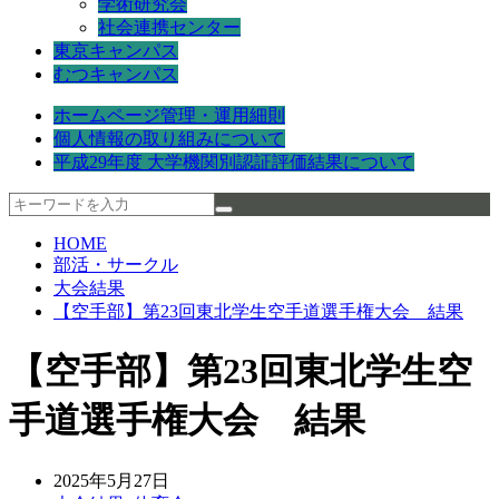
学術研究会
社会連携センター
東京キャンパス
むつキャンパス
ホームページ管理・運用細則
個人情報の取り組みについて
平成29年度 大学機関別認証評価結果について
HOME
部活・サークル
大会結果
【空手部】第23回東北学生空手道選手権大会 結果
【空手部】第23回東北学生空
手道選手権大会 結果
2025年5月27日