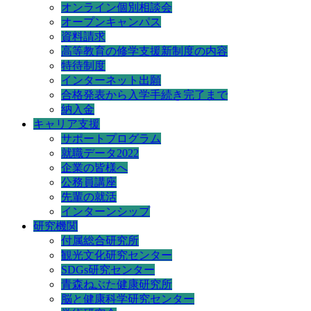
オンライン個別相談会
オープンキャンパス
資料請求
高等教育の修学支援新制度の内容
特待制度
インターネット出願
合格発表から入学手続き完了まで
納入金
キャリア支援
サポートプログラム
就職データ2022
企業の皆様へ
公務員講座
先輩の就活
インターンシップ
研究機関
付属総合研究所
観光文化研究センター
SDGs研究センター
青森ねぶた健康研究所
脳と健康科学研究センター