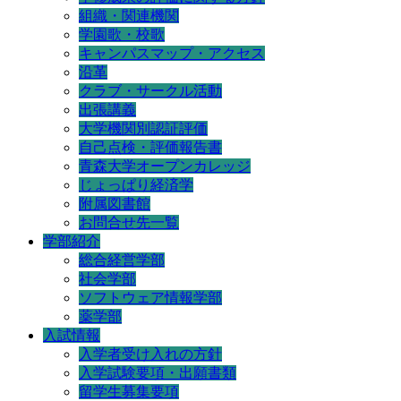
組織・関連機関
学園歌・校歌
キャンパスマップ・アクセス
沿革
クラブ・サークル活動
出張講義
大学機関別認証評価
自己点検・評価報告書
青森大学オープンカレッジ
じょっぱり経済学
附属図書館
お問合せ先一覧
学部紹介
総合経営学部
社会学部
ソフトウェア情報学部
薬学部
入試情報
入学者受け入れの方針
入学試験要項・出願書類
留学生募集要項