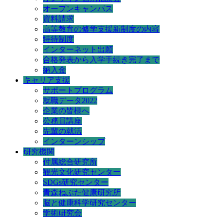
オープンキャンパス
資料請求
高等教育の修学支援新制度の内容
特待制度
インターネット出願
合格発表から入学手続き完了まで
納入金
キャリア支援
サポートプログラム
就職データ2022
企業の皆様へ
公務員講座
先輩の就活
インターンシップ
研究機関
付属総合研究所
観光文化研究センター
SDGs研究センター
青森ねぶた健康研究所
脳と健康科学研究センター
学術研究会