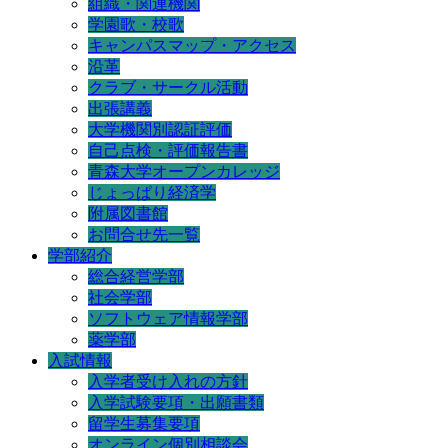
組織・関連機関
学園歌・校歌
キャンパスマップ・アクセス
沿革
クラブ・サークル活動
出張講義
大学機関別認証評価
自己点検・評価報告書
青森大学オープンカレッジ
じょっぱり経済学
附属図書館
お問合せ先一覧
学部紹介
総合経営学部
社会学部
ソフトウェア情報学部
薬学部
入試情報
入学者受け入れの方針
入学試験要項・出願書類
留学生募集要項
オンライン個別相談会