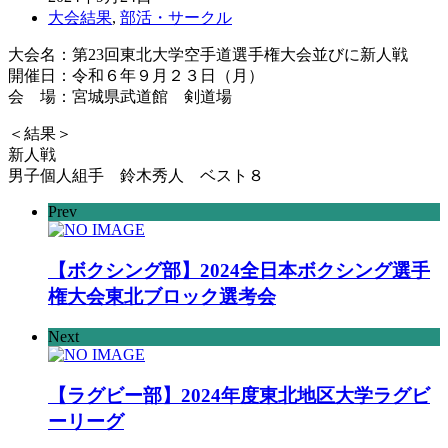
大会結果
,
部活・サークル
大会名：第23回東北大学空手道選手権大会並びに新人戦
開催日：令和６年９月２３日（月）
会 場：宮城県武道館 剣道場
＜結果＞
新人戦
男子個人組手 鈴木秀人 ベスト８
Prev
【ボクシング部】2024全日本ボクシング選手
権大会東北ブロック選考会
Next
【ラグビー部】2024年度東北地区大学ラグビ
ーリーグ