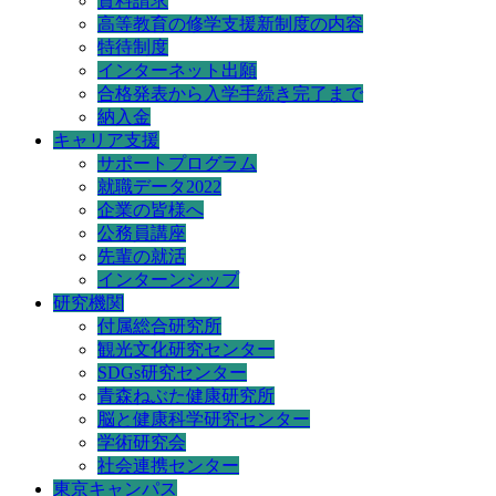
資料請求
高等教育の修学支援新制度の内容
特待制度
インターネット出願
合格発表から入学手続き完了まで
納入金
キャリア支援
サポートプログラム
就職データ2022
企業の皆様へ
公務員講座
先輩の就活
インターンシップ
研究機関
付属総合研究所
観光文化研究センター
SDGs研究センター
青森ねぶた健康研究所
脳と健康科学研究センター
学術研究会
社会連携センター
東京キャンパス