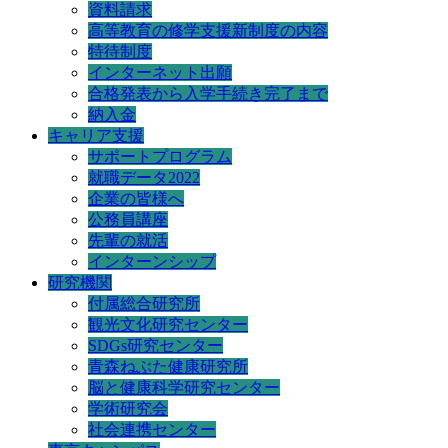
資料請求
高等教育の修学支援新制度の内容
特待制度
インターネット出願
合格発表から入学手続き完了まで
納入金
キャリア支援
サポートプログラム
就職データ2022
企業の皆様へ
公務員講座
先輩の就活
インターンシップ
研究機関
付属総合研究所
観光文化研究センター
SDGs研究センター
青森ねぶた健康研究所
脳と健康科学研究センター
学術研究会
社会連携センター