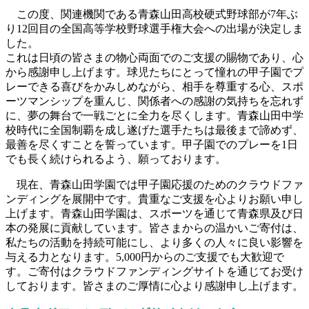
この度、関連機関である青森山田高校硬式野球部が7年ぶ
り12回目の全国高等学校野球選手権大会への出場が決定しま
した。
これは日頃の皆さまの物心両面でのご支援の賜物であり、心
から感謝申し上げます。球児たちにとって憧れの甲子園でプ
レーできる喜びをかみしめながら、相手を尊重する心、スポ
ーツマンシップを重んじ、関係者への感謝の気持ちを忘れず
に、夢の舞台で一戦ごとに全力を尽くします。青森山田中学
校時代に全国制覇を成し遂げた選手たちは最後まで諦めず、
最善を尽くすことを誓っています。甲子園でのプレーを1日
でも長く続けられるよう、願っております。
現在、青森山田学園では甲子園応援のためのクラウドファ
ンディングを展開中です。貴重なご支援を心よりお願い申し
上げます。青森山田学園は、スポーツを通じて青森県及び日
本の発展に貢献しています。皆さまからの温かいご寄付は、
私たちの活動を持続可能にし、より多くの人々に良い影響を
与える力となります。5,000円からのご支援でも大歓迎で
す。ご寄付はクラウドファンディングサイトを通じてお受け
しております。皆さまのご厚情に心より感謝申し上げます。